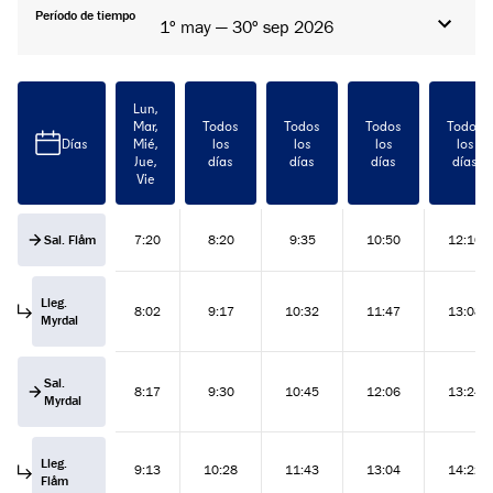
Período de tiempo
1º may — 30º sep 2026
Lun,
Mar,
Todos
Todos
Todos
Todos
Días
Mié,
los
los
los
los
Jue,
días
días
días
días
Vie
Sal. Flåm
7:20
8:20
9:35
10:50
12:10
Lleg.
8:02
9:17
10:32
11:47
13:08
Myrdal
Sal.
8:17
9:30
10:45
12:06
13:24
Myrdal
Lleg.
9:13
10:28
11:43
13:04
14:22
Flåm