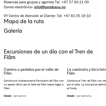
Reservas para grupos y agentes Tel: +47 57 63 21 00
Correo electrónico:
info@flamsbana.no
VY Centro de Atención al Cliente: Tel: +47 61 05 19 10
Mapa de la ruta
Galería
Ver todas las imágenes
(
4
)
Excursiones de un día con el Tren de
Flåm
Camina o pedalea por el valle de
La caminata y bicicleta
Flåm
Flåm
Combina el impresionante Ferrocarril de Flåm con
Combina el Tren de Flåm con se
un paseo idílico por el Valle de Flåm hasta llegar a
por el valle. La ruta activa defin
Flåm.
al fiordo.
Desde
/
per person
Desde
/
por persona