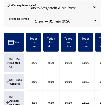
¿A dónde quieres viajar?
Bus to Stegastein & Mt. Prest
Período de tiempo
1º jun — 31º ago 2026
Todos
Todos
Todos
Todos
Tod
Días
los
los
los
los
los
días
días
días
días
día
Sal. Flåm
(bus stop
8:00
9:00
10:00
11:00
12:
C)
Sal. Lunde
8:10
9:10
10:10
11:10
12:
camping
Sal.
Aurland
8:15
9:15
10:15
11:15
12:
(bus stop