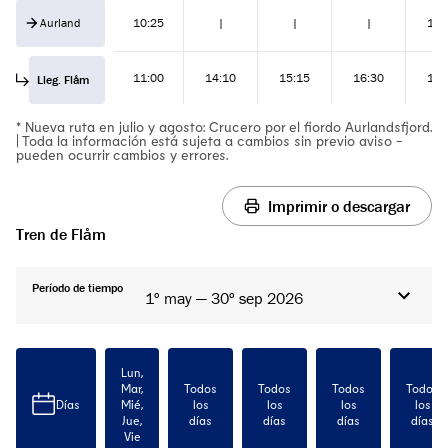
Aurland
10:25
|
|
|
18:
11:00
14:10
15:15
16:30
19:
Lleg. Flåm
* Nueva ruta en julio y agosto: Crucero por el fiordo Aurlandsfjord.
| Toda la información está sujeta a cambios sin previo aviso -
pueden ocurrir cambios y errores.
Imprimir o descargar
Tren de Flåm
Período de tiempo
1º may — 30º sep 2026
Lun,
Mar,
Todos
Todos
Todos
Todos
Días
Mié,
los
los
los
los
Jue,
días
días
días
días
Vie