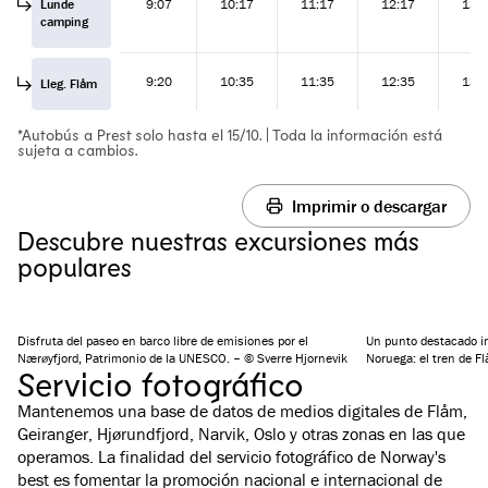
Lunde
9:07
10:17
11:17
12:17
13:
camping
9:20
10:35
11:35
12:35
13:
Lleg. Flåm
*Autobús a Prest solo hasta el 15/10. | Toda la información está
sujeta a cambios.
Imprimir o descargar
Descubre nuestras excursiones más
populares
Disfruta del paseo en barco libre de emisiones por el
Un punto destacado im
Nærøyfjord, Patrimonio de la UNESCO. – © Sverre Hjornevik
Noruega: el tren de F
Servicio fotográfico
Mantenemos una base de datos de medios digitales de Flåm,
Geiranger, Hjørundfjord, Narvik, Oslo y otras zonas en las que
operamos. La finalidad del servicio fotográfico de Norway's
best es fomentar la promoción nacional e internacional de