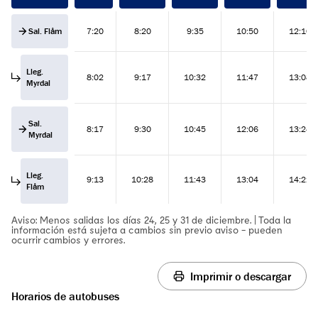
Sal. Flåm
7:20
8:20
9:35
10:50
12:10
Lleg.
8:02
9:17
10:32
11:47
13:08
Myrdal
Sal.
8:17
9:30
10:45
12:06
13:24
Myrdal
Lleg.
9:13
10:28
11:43
13:04
14:22
Flåm
Aviso: Menos salidas los días 24, 25 y 31 de diciembre. | Toda la
información está sujeta a cambios sin previo aviso - pueden
ocurrir cambios y errores.
Imprimir o descargar
Horarios de autobuses