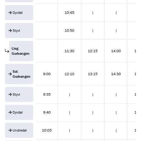
Dyrdal
10:45
|
|
|
Styvi
10:50
|
|
|
Lleg.
11:30
12:15
14:00
17:
Gudvangen
Sal.
9:00
12:10
13:15
14:30
17:
Gudvangen
Styvi
9:35
|
|
|
18:
Dyrdal
9:40
|
|
|
18:
Undredal
10:05
|
|
|
18: