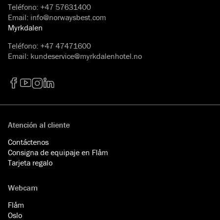
Teléfono
:
+47 57631400
Email
:
info@norwaysbest.com
Myrkdalen
Teléfono
:
+47 47471600
Email
:
kundeservice@myrkdalenhotel.no
Facebook
YouTube
Instagram
LinkedIn
Atención al cliente
Contáctenos
Consigna de equipaje en Flåm
Tarjeta regalo
Webcam
Flåm
Oslo