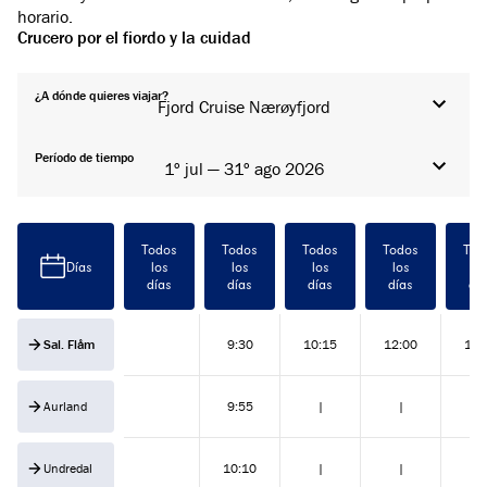
horario.
Crucero por el fiordo y la cuidad
¿A dónde quieres viajar?
Fjord Cruise Nærøyfjord
Período de tiempo
1º jul — 31º ago 2026
Todos
Todos
Todos
Todos
Tod
Días
los
los
los
los
lo
días
días
días
días
dí
Sal. Flåm
9:30
10:15
12:00
15:
Aurland
9:55
|
|
|
Undredal
10:10
|
|
|