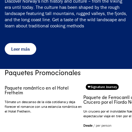
Discover Norway's rich history and culture – from the Viking
era until today. The culture has been shaped by the rough
landscape featuring tall mountains, rugged valleys, the fjords,
and the long coast line. Get a taste of the wild landscape and
learn about traditional cooking methods
Leer más
Paquetes Promocionales
Signature Journey
Paquete romántico en el Hotel
Fretheim
Paquete de Ferrocarril 
Crucero por el Fiordo 
Tómate un descanso de la vida cotidiana y deja
florecer el romance con una estancia romántica en
el Hotel Fretheim.
Un crucero por el inolvidable Næ
espectacular viaje en tren por el
Desde
/
per person