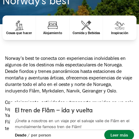
Cosas que hacer
Alojamiento
Comida y Bebidas
Inspiración
Norway’s best te conecta con experiencias inolvidables en
algunos de los destinos más espectaculares de Noruega.
Desde fiordos y trenes panorámicos hasta estaciones de
montaña y aventuras árticas, ofrecemos experiencias de viaje
durante todo el año en el oeste y norte de Noruega,
incluyendo Flåm, Myrkdalen, Narvik, Geiranger y Oslo.
Con alojamiento, actividades y transporte reunidos en un solo
lugar, hacemos que planificar y disfrutar de tu viaje sea fácil.
El tren de Flåm – ida y vuelta
Ya sea que navegues por fiordos, recorras el icónico Tren de
¡Únete a nosotros en un viaje por el salvaje valle de Flåm en el
Flåm o explores Noruega en invierno o verano, Norway’s best
mundialmente famoso tren de Flåm!
te ayuda a vivir más experiencias, con menos complicaciones.
Desde
/
per person
Leer más