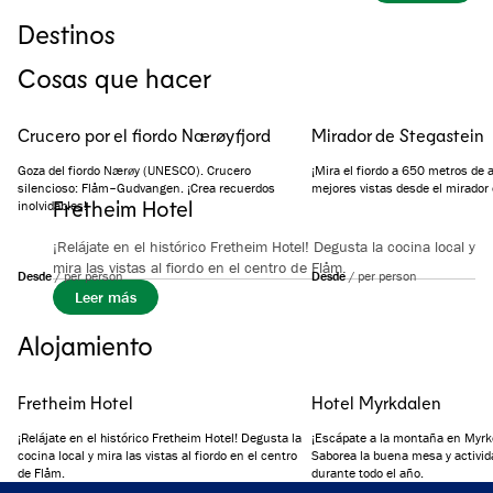
Aventuras para Toda 
Destinos
Vive la experiencia de los fiordos
Flåm
Myrkdalen
Cosas que hacer
Crucero por el fiordo Nærøyfjord
Mirador de Stegastein
Goza del fiordo Nærøy (UNESCO). Crucero
¡Mira el fiordo a 650 metros de a
silencioso: Flåm–Gudvangen. ¡Crea recuerdos
mejores vistas desde el mirador 
Fretheim Hotel
inolvidables!
¡Relájate en el histórico Fretheim Hotel! Degusta la cocina local y
mira las vistas al fiordo en el centro de Flåm.
Desde
/
per person
Desde
/
per person
Leer más
Alojamiento
Fretheim Hotel
Hotel Myrkdalen
¡Relájate en el histórico Fretheim Hotel! Degusta la
¡Escápate a la montaña en Myrk
cocina local y mira las vistas al fiordo en el centro
Saborea la buena mesa y activida
de Flåm.
durante todo el año.