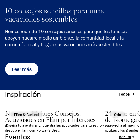
10 consejos sencillos para unas
vacaciones sostenibles
Hemos reunido 10 consejos sencillos para que los turistas
apoyen nuestro medio ambiente, la comunidad local y la
economía local y hagan sus vacaciones más sostenibles.
Leer más
Inspiración
Todos los a
Nuestros Mejores Consejos:
24 horas en O
Flåm & Aurland
Oslo
Actividades en Flåm por Intereses
de Noruega e
¡Diseña tu aventura! Encuentra las actividades para tu estilo y
¡Aprovecha al máximo 
descubre Flåm con Norway’s Best.
ocultas y los grandes 
Eventos
Ver todos l