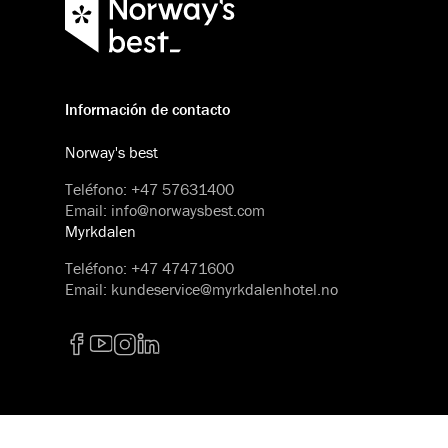
Información de contacto
Norway's best
Teléfono
:
+47 57631400
Email
:
info@norwaysbest.com
Myrkdalen
Teléfono
:
+47 47471600
Email
:
kundeservice@myrkdalenhotel.no
Facebook
YouTube
Instagram
LinkedIn