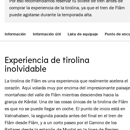
Por eso recomendamos reservar tu billete de tren antes de
comprar la experiencia de la tirolina, ya que el tren de Flåm
puede agotarse durante la temporada alta.
Información
Información útil
Lista de equipaje
Punto de enc
Experiencia de tirolina
inolvidable
La tirolina de Flåm es una experiencia que realmente acelera el
corazón. Aquí volarás muy por encima del impresionante paisaje
montañoso del valle de Flåm mientras desciendes hacia la
granja de Kårdal. Una de las cosas únicas de la tirolina de Flåm
es que no se puede llegar en coche. El punto de inicio está en
Vatnahalsen, la segunda parada antes del final en el tren de
Flåm desde Flåm, y a un corto paseo por el Camino de los
Rallares desde la estación de Myrdal en la línea de Bergen.