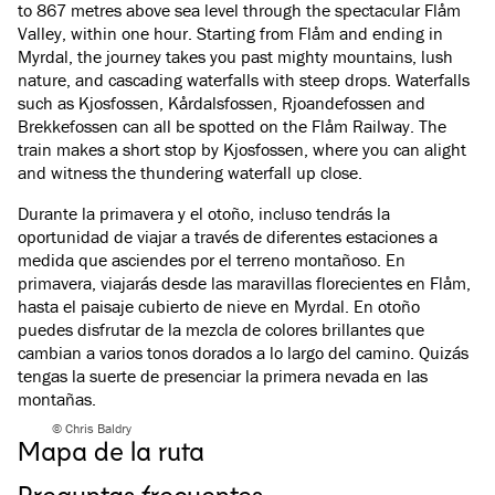
to 867 metres above sea level through the spectacular Flåm
Valley, within one hour. Starting from Flåm and ending in
Myrdal, the journey takes you past mighty mountains, lush
nature, and cascading waterfalls with steep drops. Waterfalls
such as Kjosfossen, Kårdalsfossen, Rjoandefossen and
Brekkefossen can all be spotted on the Flåm Railway. The
train makes a short stop by Kjosfossen, where you can alight
and witness the thundering waterfall up close.
Durante la primavera y el otoño, incluso tendrás la
oportunidad de viajar a través de diferentes estaciones a
medida que asciendes por el terreno montañoso. En
primavera, viajarás desde las maravillas florecientes en Flåm,
hasta el paisaje cubierto de nieve en Myrdal. En otoño
puedes disfrutar de la mezcla de colores brillantes que
cambian a varios tonos dorados a lo largo del camino. Quizás
tengas la suerte de presenciar la primera nevada en las
montañas.
© Chris Baldry
Mapa de la ruta
Preguntas frecuentes