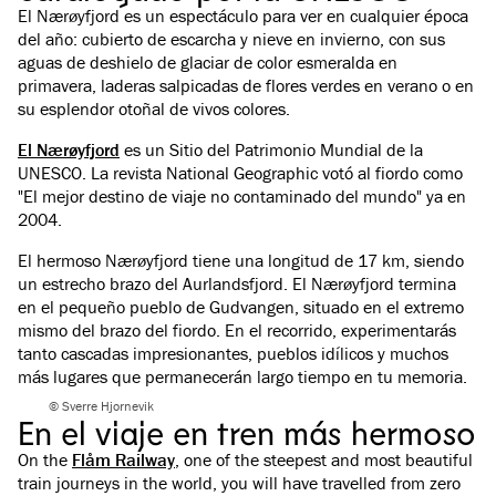
El Nærøyfjord es un espectáculo para ver en cualquier época
del año: cubierto de escarcha y nieve en invierno, con sus
aguas de deshielo de glaciar de color esmeralda en
primavera, laderas salpicadas de flores verdes en verano o en
su esplendor otoñal de vivos colores.
El Nærøyfjord
es un Sitio del Patrimonio Mundial de la
UNESCO. La revista National Geographic votó al fiordo como
"El mejor destino de viaje no contaminado del mundo" ya en
2004.
El hermoso Nærøyfjord tiene una longitud de 17 km, siendo
un estrecho brazo del Aurlandsfjord. El Nærøyfjord termina
en el pequeño pueblo de Gudvangen, situado en el extremo
mismo del brazo del fiordo. En el recorrido, experimentarás
tanto cascadas impresionantes, pueblos idílicos y muchos
más lugares que permanecerán largo tiempo en tu memoria.
© Sverre Hjornevik
En el viaje en tren más hermoso
On the
Flåm Railway
, one of the steepest and most beautiful
train journeys in the world, you will have travelled from zero