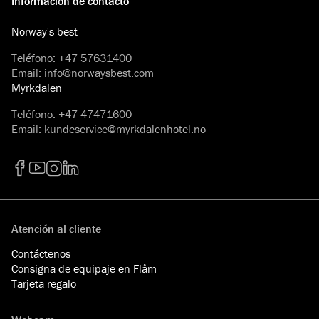
Información de contacto
Norway's best
Teléfono
:
+47 57631400
Email
:
info@norwaysbest.com
Myrkdalen
Teléfono
:
+47 47471600
Email
:
kundeservice@myrkdalenhotel.no
Facebook
YouTube
Instagram
LinkedIn
Atención al cliente
Contáctenos
Consigna de equipaje en Flåm
Tarjeta regalo