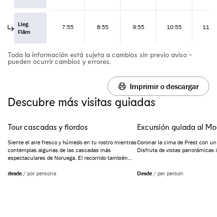
Lleg.
7:55
8:55
9:55
10:55
11:5
Flåm
Toda la información está sujeta a cambios sin previo aviso -
pueden ocurrir cambios y errores.
Imprimir o descargar
Descubre más visitas guiadas
Tour cascadas y fiordos
Excursión guiada al Mo
Siente el aire fresco y húmedo en tu rostro mientras
Coronar la cima de Prest con un 
contemplas algunas de las cascadas más
Disfruta de vistas panorámicas in
espectaculares de Noruega. El recorrido también
incluye una parada en el Hotel Stalheim, desde
donde podrás disfrutar de la mágica vista del valle
desde
/
por persona
Desde
/
per person
de Nærøydalen – casi de cuento por su
majestuosidad.