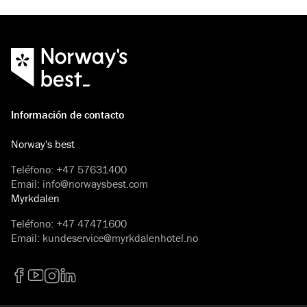
Información de contacto
Norway's best
Teléfono
:
+47 57631400
Email
:
info@norwaysbest.com
Myrkdalen
Teléfono
:
+47 47471600
Email
:
kundeservice@myrkdalenhotel.no
Facebook
YouTube
Instagram
LinkedIn