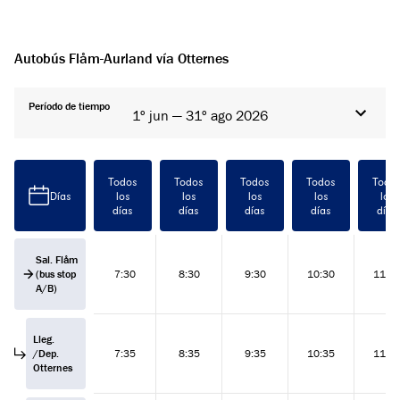
Autobús Flåm-Aurland vía Otternes
Período de tiempo
1º jun — 31º ago 2026
Todos
Todos
Todos
Todos
Todo
Días
los
los
los
los
los
días
días
días
días
días
Sal. Flåm
(bus stop
7:30
8:30
9:30
10:30
11:3
A/B)
Lleg.
/Dep.
7:35
8:35
9:35
10:35
11:3
Otternes