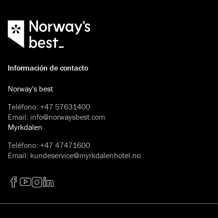
Información de contacto
Norway's best
Teléfono
:
+47 57631400
Email
:
info@norwaysbest.com
Myrkdalen
Teléfono
:
+47 47471600
Email
:
kundeservice@myrkdalenhotel.no
Facebook
YouTube
Instagram
LinkedIn