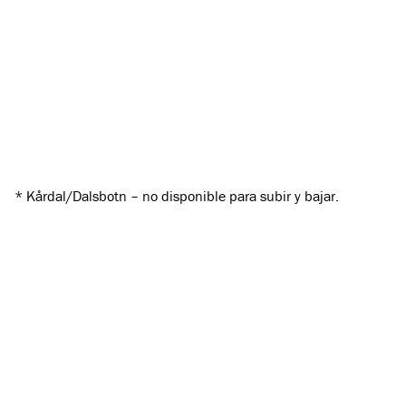
valle*
Completamente
48
48
2,99
limpio
Londres
16
18,60
1.60
Flåm
2
20,20
0.00
* Kårdal/Dalsbotn – no disponible para subir y bajar.
Túneles
Año de
Nombre
Longitud
construcción
Furuberget
424,00
1926–34
Valle de los
24,60
1929–30
Juegos