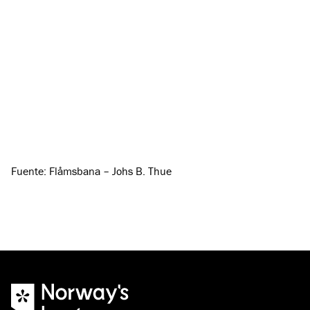
1924–34
Vatnahalsen
888,60
Cima,
79,90
1925–26
inferior
Cima,
101,40
superior
Total
5.962,40
Fuente: Flåmsbana – Johs B. Thue