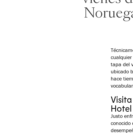
Noruega,
Técnicame
cualquier 
tapa del 
ubicado b
hace tiem
vocabular
Visit
Hotel
Justo enf
conocido
desempeña