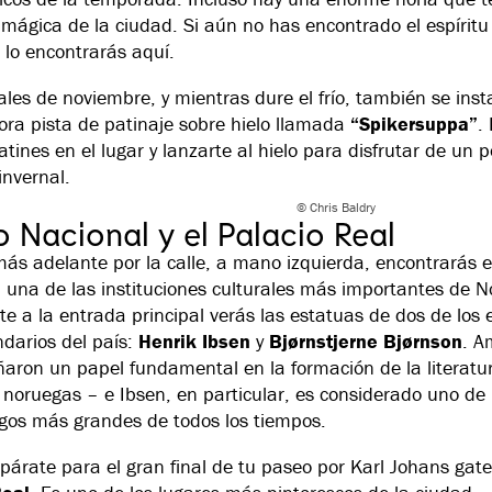
 mágica de la ciudad. Si aún no has encontrado el espíritu
 lo encontrarás aquí.
ales de noviembre, y mientras dure el frío, también se inst
ra pista de patinaje sobre hielo llamada
“Spikersuppa”
.
atines en el lugar y lanzarte al hielo para disfrutar de un 
invernal.
© Chris Baldry
o Nacional y el Palacio Real
ás adelante por la calle, a mano izquierda, encontrarás 
, una de las instituciones culturales más importantes de N
te a la entrada principal verás las estatuas de dos de los e
darios del país:
Henrik Ibsen
y
Bjørnstjerne Bjørnson
. A
ron un papel fundamental en la formación de la literatur
 noruegas – e Ibsen, en particular, es considerado uno de 
os más grandes de todos los tiempos.
párate para el gran final de tu paseo por Karl Johans gat