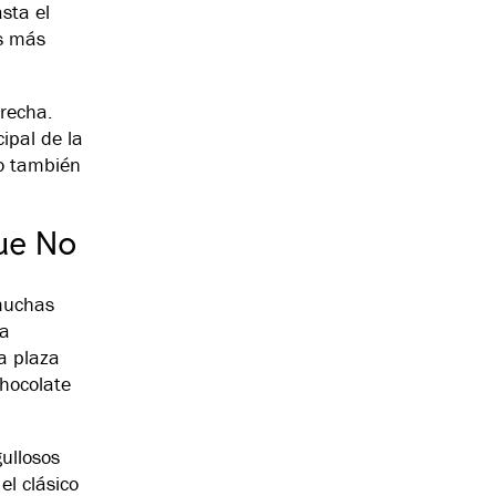
sta el
os más
recha.
ipal de la
ro también
que No
 muchas
 a
la plaza
chocolate
ullosos
el clásico