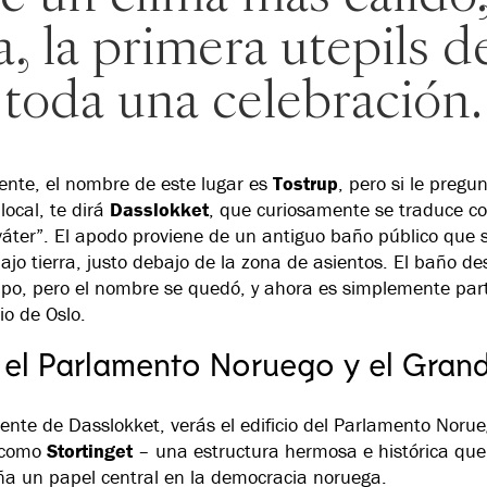
 la primera utepils d
toda una celebración.
nte, el nombre de este lugar es
Tostrup
, pero si le pregu
local, te dirá
Dasslokket
, que curiosamente se traduce c
váter”. El apodo proviene de un antiguo baño público que s
ajo tierra, justo debajo de la zona de asientos. El baño d
po, pero el nombre se quedó, y ahora es simplemente part
io de Oslo.
a el Parlamento Noruego y el Gran
rente de Dasslokket, verás el edificio del Parlamento Norue
 como
Stortinget
– una estructura hermosa e histórica que
 un papel central en la democracia noruega.