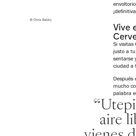
envoltori
¡definiti
© Chris Baldry
Vive 
Cerve
Si visita
justo a t
sentarse y
ciudad a 
Después d
mucho con
palabra e
“Utepi
aire l
vienes d