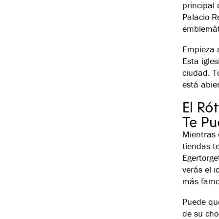
principal
Palacio R
emblemáti
Empieza a
Esta igles
ciudad. T
está abie
El Ró
Te Pu
Mientras 
tiendas t
Egertorget
verás el 
más famo
Puede que
de su cho