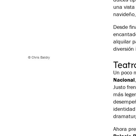
una vista
navideño,
Desde fin
encantado
alquilar p
diversión 
© Chris Baldry
Teatr
Un poco m
Nacional
Justo fren
más legen
desempeña
identidad
dramaturg
Ahora pre