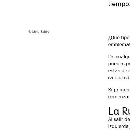
tiempo
© Chris Baldry
¿Qué tipo
emblemáti
De cualqu
puedes pe
estás de 
sale desd
Si primer
comenzar
La R
Al salir d
izquierda,