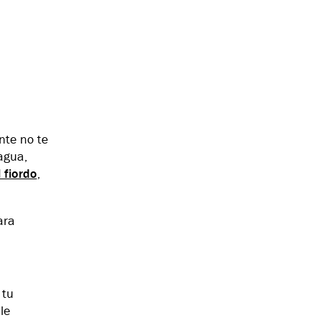
nte no te
agua,
 fiordo
,
ara
 tu
le