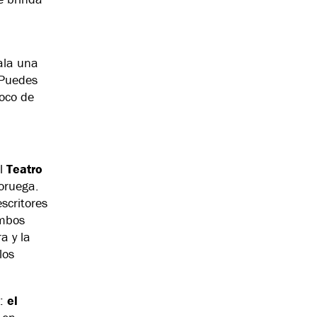
ala una
 Puedes
poco de
el
Teatro
oruega.
scritores
mbos
a y la
los
e:
el