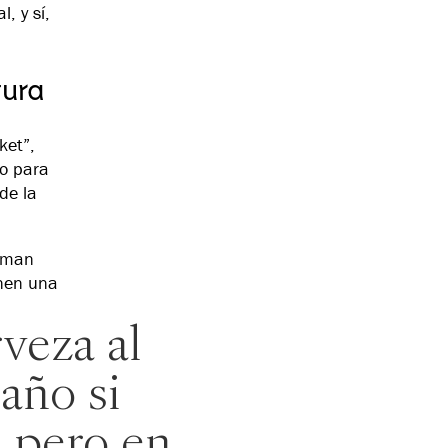
l, y sí,
tura
ket”,
lo para
de la
asman
enen una
veza al
raño si
, pero en