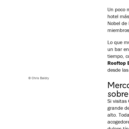
Un poco m
hotel más
Nobel de 
miembros 
Lo que mu
un bar en
tiempo, c
Rooftop 
desde las
© Chris Baldry
Merca
sobre
Si visita
grande de
alto. Tod
acogedore
dulces tí