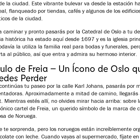
 de la ciudad. Este vibrante bulevar va desde la estación ha
eal, flanqueado por tiendas, cafés y algunos de los edifici
cos de la ciudad.
 caminar y pronto pasarás por la Catedral de Oslo a tu de
ia histórica ha estado aquí desde 1697 y es la iglesia princ
odavía la utiliza la familia real para bodas y funerales, pe
rta al público, así que entra y admira su hermoso interior.
tulo de Freia – Un Ícono de Oslo 
edes Perder
continúas tu paseo por la calle Karl Johans, pasarás por
entadoras. Aproximadamente a mitad de camino, llegarás
. Mientras estés allí, no olvides mirar hacia arriba: sobre 
icónico cartel de Freia, un querido símbolo de la marca de 
sa de Noruega.
 te sorprenda, pero los noruegos están increíblemente org
colate con leche. Cuando vayas al supermercado, fíjate en 