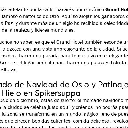
ás adelante por la calle, pasarás por el icónico
Grand Hot
 famoso e histórico de Oslo. Aquí se alojan los ganadores 
la Paz, y durante más de un siglo ha recibido a celebridad
de la realeza y líderes mundiales.
chos no saben es que el Grand Hotel también esconde un
 la azotea con una vista impresionante de la ciudad. Si ti
onsidera hacer una parada para tomar algo en el elegant
Bar
– es el lugar perfecto para hacer una pausa y disfrutar
 alturas.
do de Navidad de Oslo y Patinaj
 Hielo en Spikersuppa
s Oslo en diciembre, estás de suerte: el mercado navideño 
 la ciudad se celebra justo aquí, y créenos, no podrás pas
a la zona se transforma en un mundo mágico lleno de pue
s que ofrecen bebidas calientes, comida deliciosa, regalos
picos de la temporada. Incluso hay una enorme noria que t