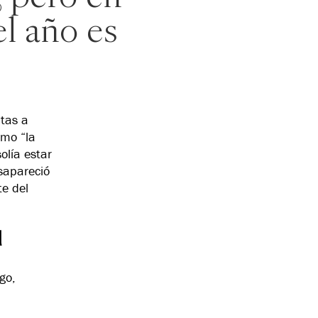
el año es
ntas a
omo “la
olía estar
esapareció
e del
d
go,