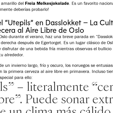
o amarillo del
Freia Melkesjokolade
. Es un favorito naciona
vamente deberías probarlo!
el “Utepils” en Dasslokket – La Cul
cera al Aire Libre de Oslo
s Oslo durante el verano, haz una breve parada en “Dasslok
u derecha después de Egertorget. Es un lugar clásico de Os
 disfrutar de una bebida fría mientras observas el bullicio 
tu alrededor.
e un invierno largo, frío y oscuro, los noruegos se entusi
 la primera cerveza al aire libre en primavera. Incluso ti
special para ello:
ls” – literalmente “cer
ibre”. Puede sonar ext
e un clima más cálido