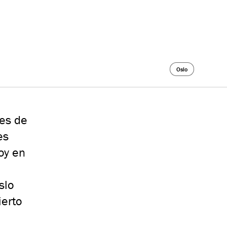
Oslo
nes de
es
oy en
slo
erto