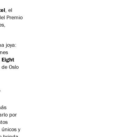
el
, el
del Premio
es,
a joya:
enes
e
Eight
 de Oslo
e
más
arlo por
stos
 únicos y
e brinda