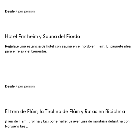
Desde
/
per person
Hotel Fretheim y Sauna del Fiordo
Regálate una estancia de hotel con sauna en el fiordo en Flåm. El paquete ideal
para el relax y el bienestar.
Desde
/
per person
El tren de Flåm, la Tirolina de Flåm y Rutas en Bicicleta
¡Tren de Flåm, tirolina y bici por el valle! La aventura de montaña definitiva con
Norway's best.