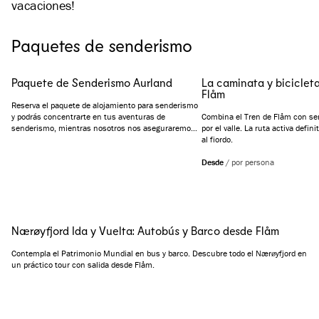
vacaciones!
Paquetes de senderismo
Paquete de Senderismo Aurland
La caminata y bicicleta
Flåm
Reserva el paquete de alojamiento para senderismo
y podrás concentrarte en tus aventuras de
Combina el Tren de Flåm con se
senderismo, mientras nosotros nos aseguraremos
por el valle. La ruta activa defin
de que te sientas descansado, satisfecho y feliz.
al fiordo.
Desde
/
por persona
Nærøyfjord Ida y Vuelta: Autobús y Barco desde Flåm
Contempla el Patrimonio Mundial en bus y barco. Descubre todo el Nærøyfjord en
un práctico tour con salida desde Flåm.