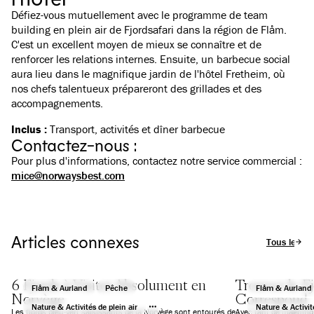
Défiez-vous mutuellement avec le programme de team
building en plein air de Fjordsafari dans la région de Flåm.
C'est un excellent moyen de mieux se connaître et de
renforcer les relations internes. Ensuite, un barbecue social
aura lieu dans le magnifique jardin de l'hôtel Fretheim, où
nos chefs talentueux prépareront des grillades et des
accompagnements.
Inclus :
Transport, activités et dîner barbecue
Contactez-nous :
Pour plus d'informations, contactez notre service commercial :
mice@norwaysbest.com
Articles connexes
Tous les art
6 Fjords à Visiter Absolument en
Trouvez le F
Flåm & Aurland
Pêche
Flåm & Aurland
Norvège
Correspond
Nature & Activités de plein air
Nature & Activité
Les fjords bleu-vert saisissants de la Norvège sont entourés de
Avec tant de magnifiq