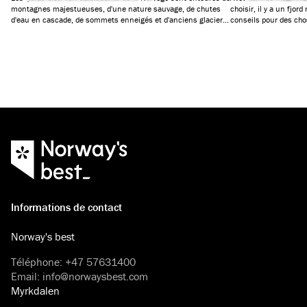
montagnes majestueuses, d'une nature sauvage, de chutes
choisir, il y a un fjo
d'eau en cascade, de sommets enneigés et d'anciens glaciers.
conseils pour des chos
Nous avons sélectionné six fjords qui vous garantiront des
des croisières d'une j
vacances inoubliables.
aventure extrême, ou s
Informations de contact
Norway's best
Téléphone
:
+47 57631400
Email
:
info@norwaysbest.com
Myrkdalen