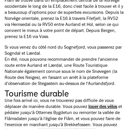
Flåm se trouve dans un emplacement central de la Norvège
occidentale le long de la E16, donc c'est facile à trouver et il y
a beaucoup d'options pour de superbes excursions. Depuis la
Norvège orientale, prenez la E16 à travers Filefjell, la RV52
via Hemsedal ou la RV50 entre Aurland et Hol, selon ce qui
convient le mieux à votre point de départ. Depuis Bergen,
prenez la E16 via Voss.
Si vous venez du côté nord du Sognefjord, vous passerez par
Sogndal et Lærdal.
En été, nous pouvons recommander de prendre l'ancienne
route entre Aurland et Lærdal, une Route Touristique
Nationale également connue sous le nom de Snøvegen (la
Route des Neiges), en faisant un arrêt à la plateforme
d'observation de Stegastein au-dessus de l'Aurlandsfjord.
Tourisme durable
Une fois arrivé ici, vous ne trouverez pas difficile de vous
déplacer de manière durable. Vous pouvez
louer des vélos
et
pédaler jusqu'à Otternes Bygdetun ou remonter la vallée de
Flåmsdalen jusqu'à l'église de Flåm, et vous pouvez faire de
l'exercice en marchant jusqu'à Brekkefossen. Vous pouvez