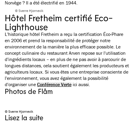
Norvège ? Il a été électrifié en 1944.
© Sverre Hjornevik
Hôtel Fretheim certifié Eco-
Lighthouse
L'historique hôtel Fretheim a reçu la certification Éco-Phare
en 2006 et prend la responsabilité de protéger notre
environnement de la manière la plus efficace possible. Le
concept culinaire du restaurant Arven repose sur l'utilisation
d'ingrédients locaux – en plus de ne pas avoir à parcourir de
longues distances, cela soutient également les producteurs et
agriculteurs locaux. Si vous êtes une entreprise consciente de
l'environnement, vous avez également la possibilité
d'organiser une
Conférence Verte
ici aussi.
Photos de Flåm
10 Simple Tips for a Sustainable Holiday
© Sverre Hjornevik
Lisez la suite
We hear a lot about sustainable tourism and that we should travel
more sustainably. There are times when all that well-intentioned
advice on what has to happen and what we should do and not do can
actually be quite overwhelming. That’s why we’ve put together 10