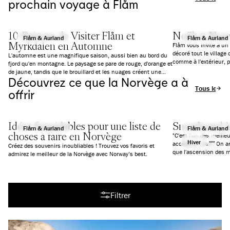
prochain voyage à Flåm
10 Raisons de Visiter Flåm et
Noël et Nou
Flåm & Aurland
Flåm & Aurland
Myrkdalen en Automne
Flåm vous invite à un
décoré tout le village 
L'automne est une magnifique saison, aussi bien au bord du
comme à l'extérieur, 
fjord qu'en montagne. Le paysage se pare de rouge, d'orange et
proposer des activités
de jaune, tandis que le brouillard et les nuages créent une
grands.
Découvrez ce que la Norvège a à
atmosphère presque magique. Le rythme est également plus
Tous les art
paisible qu'en été. Voici 10 bonnes raisons de venir découvrir
offrir
Flåm en automne. Que tu voyages en famille, que tu aimes les
activités de plein air ou que tu t'intéresses à la culture, tu
trouveras des expériences adaptées à tes envies.
Idées formidables pour une liste de
Snowboard à
Flåm & Aurland
Flåm & Aurland
choses à faire en Norvège
"C'est l'un des meille
Hiver
accède en train. On ar
Créez des souvenirs inoubliables ! Trouvez vos favoris et
admirez le meilleur de la Norvège avec Norway’s best.
Tous les articles
Filtrer