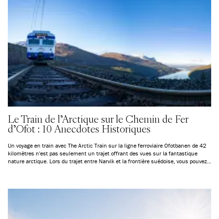
Le Train de l’Arctique sur le Chemin de Fer
d’Ofot : 10 Anecdotes Historiques
Un voyage en train avec The Arctic Train sur la ligne ferroviaire Ofotbanen de 42
kilomètres n'est pas seulement un trajet offrant des vues sur la fantastique
nature arctique. Lors du trajet entre Narvik et la frontière suédoise, vous pouvez
également découvrir l'histoire industrielle, l'histoire de la construction et, surtout,
l'intéressante histoire de la guerre de Narvik. Continuez à lire et profitez encore
plus de votre voyage en train.