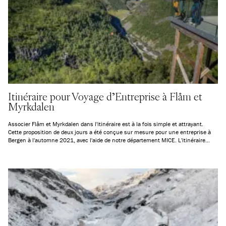
Itinéraire pour Voyage d’Entreprise à Flåm et
Myrkdalen
Associer Flåm et Myrkdalen dans l'itinéraire est à la fois simple et attrayant.
Cette proposition de deux jours a été conçue sur mesure pour une entreprise à
Bergen à l'automne 2021, avec l'aide de notre département MICE. L'itinéraire
peut être ajusté pour les arrivées en train de n'importe quelle gare le long de la
ligne ferroviaire de Bergen, et nous pouvons également organiser le transport de
l'aéroport de Bergen Flesland à la gare de Bergen en cas d'arrivée par avion.