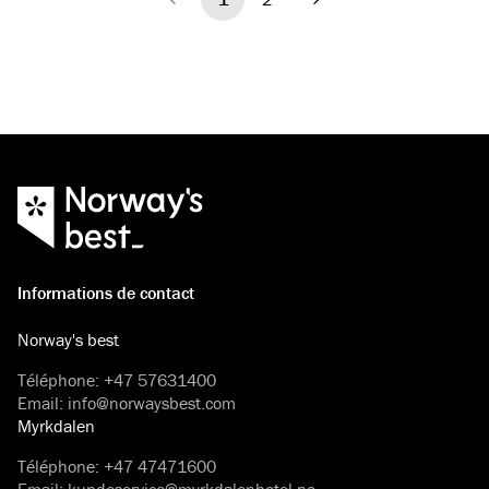
Précédent
Suivant
Informations de contact
Norway's best
Téléphone
:
+47 57631400
Email
:
info@norwaysbest.com
Myrkdalen
Téléphone
:
+47 47471600
Email
:
kundeservice@myrkdalenhotel.no