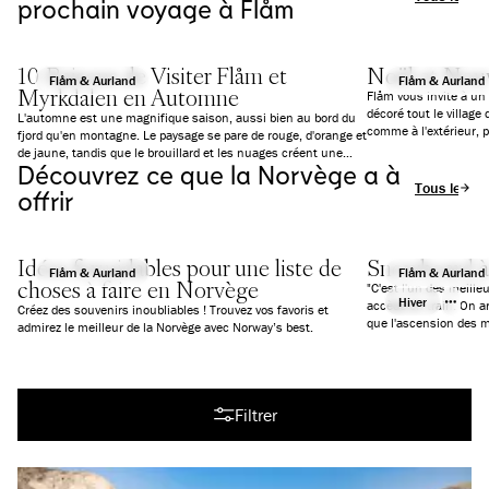
prochain voyage à Flåm
10 Raisons de Visiter Flåm et
Noël et Nou
Flåm & Aurland
Flåm & Aurland
Myrkdalen en Automne
Flåm vous invite à un
décoré tout le village 
L'automne est une magnifique saison, aussi bien au bord du
comme à l'extérieur, 
fjord qu'en montagne. Le paysage se pare de rouge, d'orange et
proposer des activités
de jaune, tandis que le brouillard et les nuages créent une
grands.
Découvrez ce que la Norvège a à
atmosphère presque magique. Le rythme est également plus
Tous les art
paisible qu'en été. Voici 10 bonnes raisons de venir découvrir
offrir
Flåm en automne. Que tu voyages en famille, que tu aimes les
activités de plein air ou que tu t'intéresses à la culture, tu
trouveras des expériences adaptées à tes envies.
Idées formidables pour une liste de
Snowboard à
Flåm & Aurland
Flåm & Aurland
choses à faire en Norvège
"C'est l'un des meille
Hiver
accède en train. On ar
Créez des souvenirs inoubliables ! Trouvez vos favoris et
admirez le meilleur de la Norvège avec Norway’s best.
Tous les articles
Filtrer