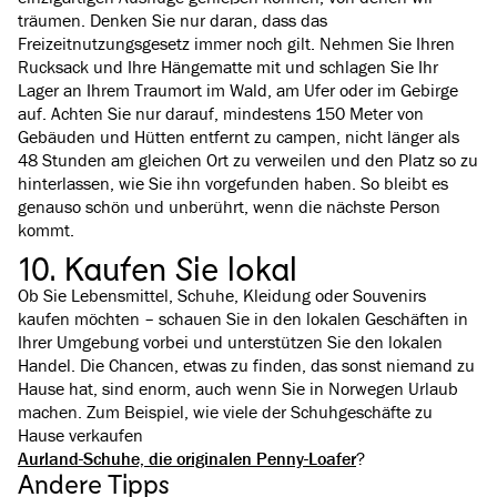
träumen. Denken Sie nur daran, dass das
Freizeitnutzungsgesetz immer noch gilt. Nehmen Sie Ihren
Rucksack und Ihre Hängematte mit und schlagen Sie Ihr
Lager an Ihrem Traumort im Wald, am Ufer oder im Gebirge
auf. Achten Sie nur darauf, mindestens 150 Meter von
Gebäuden und Hütten entfernt zu campen, nicht länger als
48 Stunden am gleichen Ort zu verweilen und den Platz so zu
hinterlassen, wie Sie ihn vorgefunden haben. So bleibt es
genauso schön und unberührt, wenn die nächste Person
kommt.
10. Kaufen Sie lokal
Ob Sie Lebensmittel, Schuhe, Kleidung oder Souvenirs
kaufen möchten – schauen Sie in den lokalen Geschäften in
Ihrer Umgebung vorbei und unterstützen Sie den lokalen
Handel. Die Chancen, etwas zu finden, das sonst niemand zu
Hause hat, sind enorm, auch wenn Sie in Norwegen Urlaub
machen. Zum Beispiel, wie viele der Schuhgeschäfte zu
Hause verkaufen
Aurland-Schuhe, die originalen Penny-Loafer
Weiterlesen: Umweltfreundliches Reisen nach Flåm
?
Andere Tipps
Es ist einfach, umweltfreundliche Verkehrsmittel zu nutzen, um