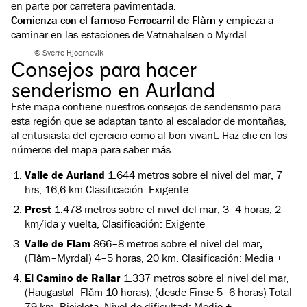
en parte por carretera pavimentada.
Comienza con el famoso Ferrocarril de Flåm
y empieza a
caminar en las estaciones de Vatnahalsen o Myrdal.
© Sverre Hjoernevik
Consejos para hacer
senderismo en Aurland
Este mapa contiene nuestros consejos de senderismo para
esta región que se adaptan tanto al escalador de montañas,
al entusiasta del ejercicio como al bon vivant. Haz clic en los
números del mapa para saber más.
Valle de Aurland
1.644 metros sobre el nivel del mar, 7
hrs, 16,6 km Clasificación: Exigente
Prest
1.478 metros sobre el nivel del mar, 3–4 horas, 2
km/ida y vuelta, Clasificación: Exigente
Valle de Flam
866–8 metros sobre el nivel del mar
,
(Flåm–Myrdal) 4–5 horas, 20 km, Clasificación: Media +
El Camino de Rallar
1.337 metros sobre el nivel del mar,
(Haugastøl–Flåm 10 horas), (desde Finse 5–6 horas) Total
79 km, Bicicleta, Nivel de dificultad: Medio +