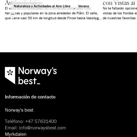
Aurlandsdalen
con Vistas al
Naturaleza y Actividades al Aire Libre
Verano
El valle de Aurlandsdalen es una de las caminatas más
No te faltarán opcio
hermosas y populares en la zona alrededor de Flåm. El valle,
vistas de los fiordos
que tiene casi 50 km de longitud desde Finse hasta Vassbygdi
de nuestras favoritas
en Aurland, a menudo es llamado la respuesta de Noruega al
Gran Cañón. Comparable o no, al menos el último tramo desde
Østerbø hasta Vassbygdi es una excursión que todos los
aficionados al aire libre deberían hacer al menos una vez en la
vida.
Información de contacto
Norway's best
Teléfono
:
+47 57631400
Email
:
info@norwaysbest.com
Myrkdalen