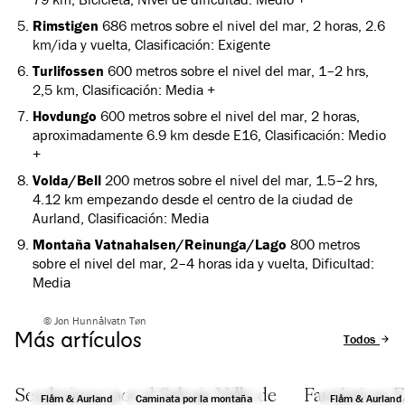
Rimstigen
686 metros sobre el nivel del mar, 2 horas, 2.6
km/ida y vuelta, Clasificación: Exigente
Turlifossen
600 metros sobre el nivel del mar, 1–2 hrs,
2,5 km, Clasificación: Media +
Hovdungo
600 metros sobre el nivel del mar, 2 horas,
aproximadamente 6.9 km desde E16, Clasificación: Medio
+
Volda/Bell
200 metros sobre el nivel del mar, 1.5–2 hrs,
4.12 km empezando desde el centro de la ciudad de
Aurland, Clasificación: Media
Montaña Vatnahalsen/Reinunga/Lago
800 metros
sobre el nivel del mar, 2–4 horas ida y vuelta, Dificultad:
Media
© Jon Hunnålvatn Tøn
Más artículos
Todos los a
Senderismo por el Salvaje Valle de
Fantásticas 
Flåm & Aurland
Caminata por la montaña
Flåm & Aurland