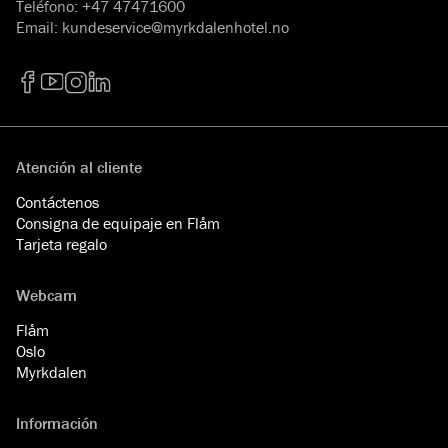
Teléfono
:
+47 47471600
Email
:
kundeservice@myrkdalenhotel.no
Facebook
YouTube
Instagram
LinkedIn
Atención al cliente
Contáctenos
Consigna de equipaje en Flåm
Tarjeta regalo
Webcam
Flåm
Oslo
Myrkdalen
Información