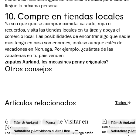
llegue la próxima persona.
10. Compre en tiendas locales
Ya sea que quieras comprar comida, calzado, ropa o
recuerdos, visita las tiendas locales en tu área y apoya el
comercio local. Las posibilidades de encontrar algo que nadie
más tenga en casa son enormes, incluso aunque estés de
vacaciones en Noruega. Por ejemplo, ¿cuántas de las
Flåm & Aurland
zapaterías en tu país venden
Viaja de manera sostenible - ahorra
zapatos Aurland, los mocasines penny originales
hasta un 22%
Leer más: Viajes
?
Otros consejos
Explora el corazón del paisaje salvaje en los
It’s easy to use eco-f
fiordos de Noruega. Este paquete exclusivo
Flåm. Its location in 
combina el Ferrocarril de Flåm, un Crucero por el
Vestland means you c
Fiordo en el Nærøyfjord y el histórico Hotel
boat, car or rail. The
Fretheim con su certificación de Faro Ecológico.
public transport is t
Disfruta de las atracciones y el alojamiento
enjoy some of the mo
sostenible con este “paquete verde”. Una
here in Norway.
Artículos relacionados
Todos los a
combinación única de montañas y fiordos, todos
con vistas al espectacular paisaje Patrimonio de
la Humanidad.
6 Fiordos que hay que Visitar en
Encuentra el 
Flåm & Aurland
Pesca
Flåm & Aurland
Noruega
Con tantas hermosas j
Naturaleza y Actividades al Aire Libre
Naturaleza y Acti
un fiordo noruego par
Los impresionantes fiordos azul-verdes de Noruega están