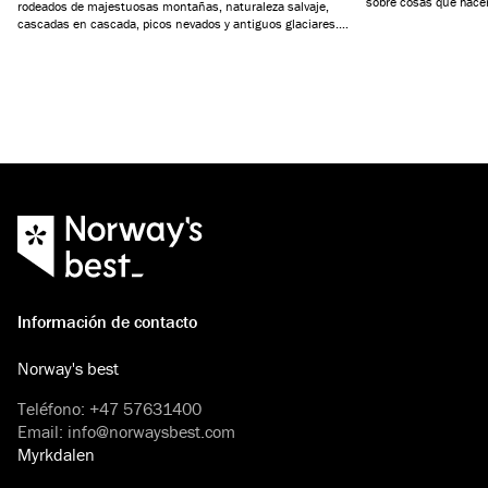
sobre cosas que hacer
rodeados de majestuosas montañas, naturaleza salvaje,
un día, actividades y
cascadas en cascada, picos nevados y antiguos glaciares.
simplemente paz y tra
Hemos seleccionado seis fiordos que te garantizarán unas
vacaciones inolvidables.
Información de contacto
Norway's best
Teléfono
:
+47 57631400
Email
:
info@norwaysbest.com
Myrkdalen