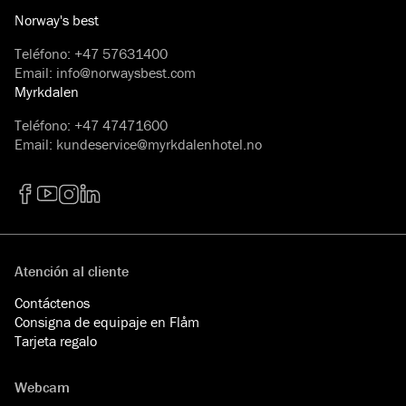
Norway's best
Teléfono
:
+47 57631400
Email
:
info@norwaysbest.com
Myrkdalen
Teléfono
:
+47 47471600
Email
:
kundeservice@myrkdalenhotel.no
Facebook
YouTube
Instagram
LinkedIn
Atención al cliente
Contáctenos
Consigna de equipaje en Flåm
Tarjeta regalo
Webcam