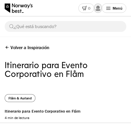
0
Menú
¿Qué está buscando?
Volver a Inspiración
Itinerario para Evento
Corporativo en Flåm
Flåm & Aurland
Itinerario para Evento Corporativo en Flåm
4 min de lectura
Reading progress