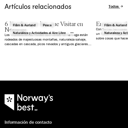
Artículos relacionados
Todos los a
6 Fiordos que hay que Visitar en
Encuentra el 
Flåm & Aurland
Pesca
Flåm & Aurland
Noruega
Con tantas hermosas j
Naturaleza y Actividades al Aire Libre
Naturaleza y Acti
un fiordo noruego par
Los impresionantes fiordos azul-verdes de Noruega están
sobre cosas que hacer
rodeados de majestuosas montañas, naturaleza salvaje,
un día, actividades y
cascadas en cascada, picos nevados y antiguos glaciares.
simplemente paz y tra
Hemos seleccionado seis fiordos que te garantizarán unas
vacaciones inolvidables.
Información de contacto