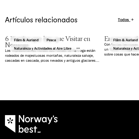
Artículos relacionados
Todos los a
6 Fiordos que hay que Visitar en
Encuentra el 
Flåm & Aurland
Pesca
Flåm & Aurland
Noruega
Con tantas hermosas j
Naturaleza y Actividades al Aire Libre
Naturaleza y Acti
un fiordo noruego par
Los impresionantes fiordos azul-verdes de Noruega están
sobre cosas que hacer
rodeados de majestuosas montañas, naturaleza salvaje,
un día, actividades y
cascadas en cascada, picos nevados y antiguos glaciares.
simplemente paz y tra
Hemos seleccionado seis fiordos que te garantizarán unas
vacaciones inolvidables.