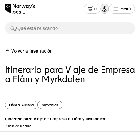
0
Menú
¿Qué está buscando?
Volver a Inspiración
Itinerario para Viaje de Empresa
a Flåm y Myrkdalen
Flåm & Aurland
Myrkdalen
Itinerario para Viaje de Empresa a Flåm y Myrkdalen
3 min de lectura
Reading progress