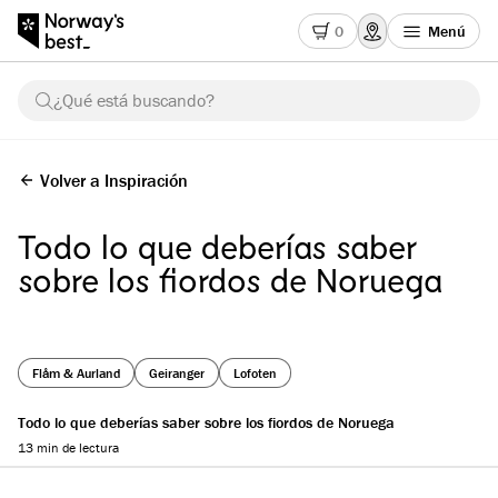
0
Menú
¿Qué está buscando?
Volver a Inspiración
Todo lo que deberías saber
sobre los fiordos de Noruega
Flåm & Aurland
Geiranger
Lofoten
Todo lo que deberías saber sobre los fiordos de Noruega
13 min de lectura
Reading progress