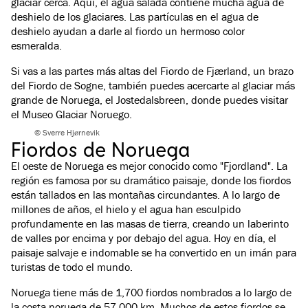
glaciar cerca. Aquí, el agua salada contiene mucha agua de
deshielo de los glaciares. Las partículas en el agua de
deshielo ayudan a darle al fiordo un hermoso color
esmeralda.
Si vas a las partes más altas del Fiordo de Fjærland, un brazo
del Fiordo de Sogne, también puedes acercarte al glaciar más
grande de Noruega, el Jostedalsbreen, donde puedes visitar
el Museo Glaciar Noruego.
© Sverre Hjørnevik
Fiordos de Noruega
El oeste de Noruega es mejor conocido como "Fjordland". La
región es famosa por su dramático paisaje, donde los fiordos
están tallados en las montañas circundantes. A lo largo de
millones de años, el hielo y el agua han esculpido
profundamente en las masas de tierra, creando un laberinto
de valles por encima y por debajo del agua. Hoy en día, el
paisaje salvaje e indomable se ha convertido en un imán para
turistas de todo el mundo.
Noruega tiene más de 1,700 fiordos nombrados a lo largo de
la costa noruega de 57,000 km. Muchos de estos fiordos se