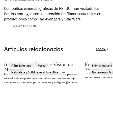
Compañías cinematográficas de EE. UU. han visitado los
fiordos noruegos con la intención de filmar secuencias en
producciones como The Avengers y Star Wars.
© Sven-Erik Knoff
Artículos relacionados
Todos los a
6 Fiordos que hay que Visitar en
Encuentra el 
Flåm & Aurland
Pesca
Flåm & Aurland
Noruega
Con tantas hermosas j
Naturaleza y Actividades al Aire Libre
Naturaleza y Acti
un fiordo noruego par
Los impresionantes fiordos azul-verdes de Noruega están
sobre cosas que hacer
rodeados de majestuosas montañas, naturaleza salvaje,
un día, actividades y
cascadas en cascada, picos nevados y antiguos glaciares.
simplemente paz y tra
Hemos seleccionado seis fiordos que te garantizarán unas
vacaciones inolvidables.