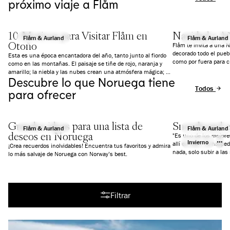
próximo viaje a Flåm
10 Motivos para Visitar Flåm en
Navidad y A
Flåm & Aurland
Flåm & Aurland
Otoño
Flåm te invita a una 
decorado todo el pueb
Esta es una época encantadora del año, tanto junto al fiordo
como por fuera para c
como en las montañas. El paisaje se tiñe de rojo, naranja y
actividades y comidas
amarillo; la niebla y las nubes crean una atmósfera mágica; y
Descubre lo que Noruega tiene
todo es un poco más tranquilo que en verano. Te damos 10
Todos los a
buenas razones por las que deberías visitar Flåm en otoño.
para ofrecer
Encontrarás actividades adecuadas para todos, ya sea que
viajes con la familia, estés interesado en actividades al aire
libre o seas más del tipo cultural.
Grandes ideas para una lista de
Snowboard e
Flåm & Aurland
Flåm & Aurland
deseos en Noruega
"Es uno de los mejore
Invierno
allí en tren. Te hospe
¡Crea recuerdos inolvidables! Encuentra tus favoritos y admira
lo más salvaje de Noruega con Norway’s best.
Todos los artículos
Filtrar