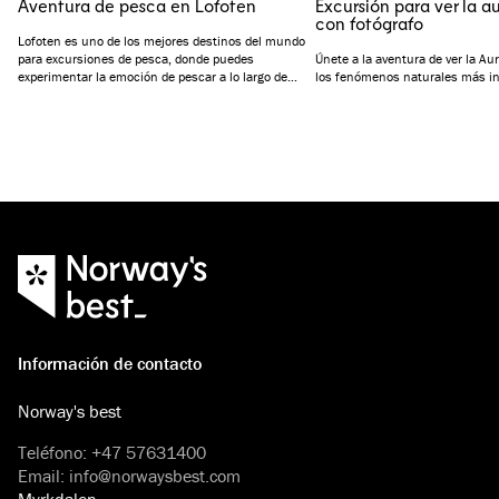
Aventura de pesca en Lofoten
Excursión para ver la a
con fotógrafo
Lofoten es uno de los mejores destinos del mundo
para excursiones de pesca, donde puedes
Únete a la aventura de ver la Au
experimentar la emoción de pescar a lo largo de
los fenómenos naturales más in
distintas estaciones. Desde la histórica pesca del
bacalao en Lofoten durante el invierno hasta una
gran variedad de especies de peces en primavera y
verano, Lofoten ofrece una experiencia de pesca
única durante todo el año.
Información de contacto
Norway's best
Teléfono
:
+47 57631400
Email
:
info@norwaysbest.com
Myrkdalen