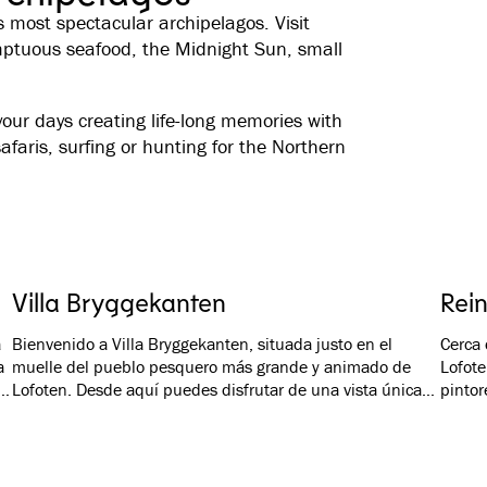
s most spectacular archipelagos. Visit
ptuous seafood, the Midnight Sun, small
our days creating life-long memories with
safaris, surfing or hunting for the Northern
Villa Bryggekanten
Rei
a
Bienvenido a Villa Bryggekanten, situada justo en el
Cerca 
a
muelle del pueblo pesquero más grande y animado de
Lofote
s
Lofoten. Desde aquí puedes disfrutar de una vista única
pinto
del océano, el puerto y el hito de Vågakallen. El diseño del
cabaña
hotel corresponde con el entorno tradicional y la
puedes
arquitectura histórica.
que se
da
sus al