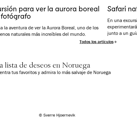
mente relájate ante las hermosas vistas desde tu
rsión para ver la aurora boreal
Safari na
”.
 fotógrafo
En una excurs
experimentarás
a la aventura de ver la Aurora Boreal, uno de los
junto a un guía
enos naturales más increíbles del mundo.
Todos los artículos
a lista de deseos en Noruega
entra tus favoritos y admira lo más salvaje de Noruega
© Sverre Hjoernevik