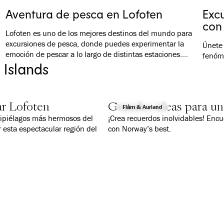
simple
Aventura de pesca en Lofoten
Excu
“rorbu
con
Lofoten es uno de los mejores destinos del mundo para
excursiones de pesca, donde puedes experimentar la
Únete 
emoción de pescar a lo largo de distintas estaciones.
fenóm
 Islands
Desde la histórica pesca del bacalao en Lofoten durante el
invierno hasta una gran variedad de especies de peces en
primavera y verano, Lofoten ofrece una experiencia de
pesca única durante todo el año.
ar Lofoten
Grandes ideas para un
Flåm & Aurland
chipiélagos más hermosos del
¡Crea recuerdos inolvidables! Encu
 esta espectacular región del
con Norway’s best.