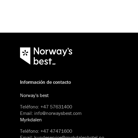
Información de contacto
Norway's best
Teléfono
:
+47 57631400
Email
:
info@norwaysbest.com
Myrkdalen
Teléfono
:
+47 47471600
Email
:
kundeservice@myrkdalenhotel.no