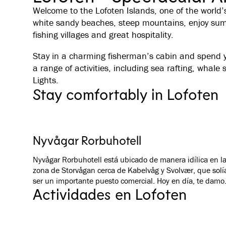
Welcome to the Lofoten Islands, one of the world’
white sandy beaches, steep mountains, enjoy sum
fishing villages and great hospitality.
Stay in a charming fisherman’s cabin and spend y
a range of activities, including sea rafting, whale 
Lights.
Stay comfortably in Lofoten
Nyvågar Rorbuhotell
Nyvågar Rorbuhotell está ubicado de manera idílica en l
zona de Storvågan cerca de Kabelvåg y Svolvær, que solí
ser un importante puesto comercial. Hoy en día, te damo
Actividades en Lofoten
la bienvenida para que te hospedes en las cómodas y
espaciosas cabañas de pescadores llamadas “rorbuer”,
modernizadas al estándar de un hotel. Además, puedes
relajarte en nuestro spa, disfrutar de una deliciosa comi