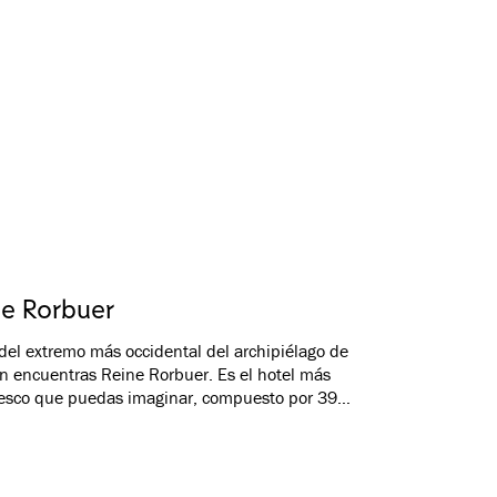
ne Rorbuer
del extremo más occidental del archipiélago de
n encuentras Reine Rorbuer. Es el hotel más
resco que puedas imaginar, compuesto por 39
s tradicionales de pescadores. A solo unos pasos
 disfrutar de la espectacular naturaleza de aquí,
 balancea entre ser serena y brutal. Explora Reine y
rededores en kayak, bicicleta o a pie, ve a pescar o