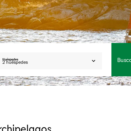
Busc
Huéspedes
2
huéspedes
rchipelagos