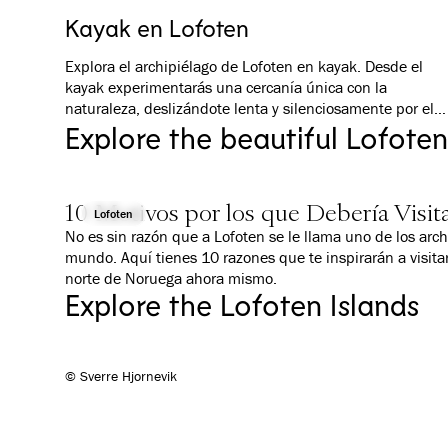
en nuestro restaurante y degustar aguardiente en The
Kayak en Lofoten
Aquavit Loft Bar.
Explora el archipiélago de Lofoten en kayak. Desde el
kayak experimentarás una cercanía única con la
naturaleza, deslizándote lenta y silenciosamente por el
paisaje con tu propio esfuerzo. Ya sea que viajes solo, en
Explore the beautiful Lofoten
pareja o en familia, un paseo en kayak es una forma
maravillosa y accesible de explorar la región.
10 Motivos por los que Debería Visit
Lofoten
No es sin razón que a Lofoten se le llama uno de los ar
mundo. Aquí tienes 10 razones que te inspirarán a visitar
norte de Noruega ahora mismo.
Explore the Lofoten Islands
© Sverre Hjornevik