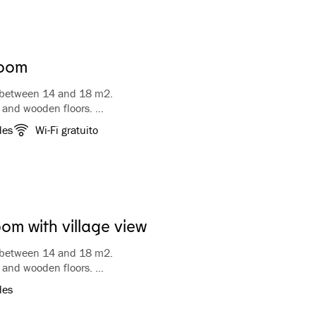
Room
 between 14 and 18 m2.
s and wooden floors.
om and shower, free WiFi in all rooms.
des
Wi-Fi gratuito
cluded.
om with village view
 between 14 and 18 m2.
s and wooden floors.
om and shower, free WiFi in all rooms.
des
he town.