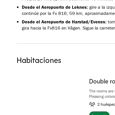
Desde el Aeropuerto de Leknes:
gire a la izq
continúe por la Fv 816; 59 km, aproximadame
Desde el Aeropuerto de Harstad/Evenes:
toma
gira hacia la Fv816 en Vågen. Sigue la carret
Habitaciones
Double r
The rooms are
Pleasing color
Private bathro
2 huéspe
View towards t