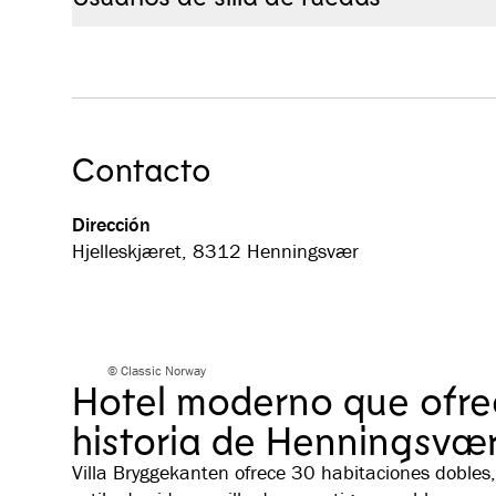
Una habitación accesible para sillas de ruedas. Al
el restaurante se encuentran en la planta baja co
segundo y tercer piso.
Contacto
Dirección
Hjelleskjæret, 8312 Henningsvær
© Classic Norway
Hotel moderno que ofre
historia de Henningsvæ
Villa Bryggekanten ofrece 30 habitaciones dobles