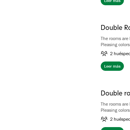
Leer más
Double 
The rooms are
Pleasing color
Private bathro
2 huéspe
Breakfast is in
Leer más
Double ro
The rooms are
Pleasing color
Private bathro
2 huéspe
View towards t