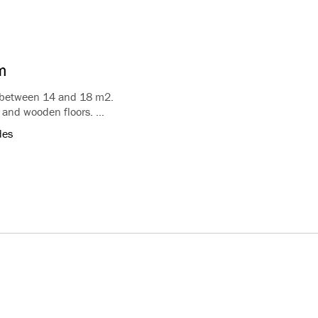
m
 between 14 and 18 m2.
s and wooden floors.
m and shower, free WiFi in all rooms.
des