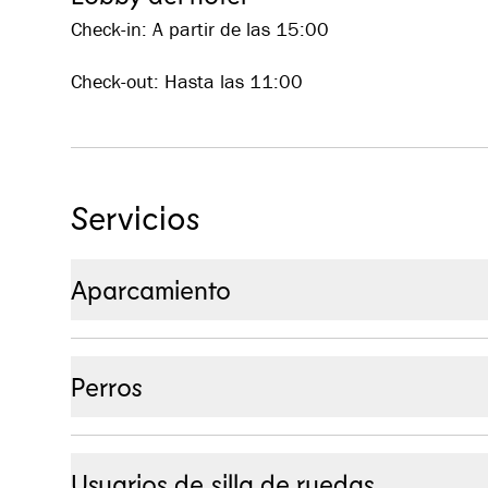
Check-in: A partir de las 15:00
Check-out: Hasta las 11:00
Servicios
Aparcamiento
Aparcamiento:
El hotel cuenta con 10 plazas de
público cercano, gratuito a partir del 2021.
Perros
Coches eléctricos:
Estaciones de carga para coche
Se permite la entrada de perros en algunas habita
reservar con antelación.
Usuarios de silla de ruedas