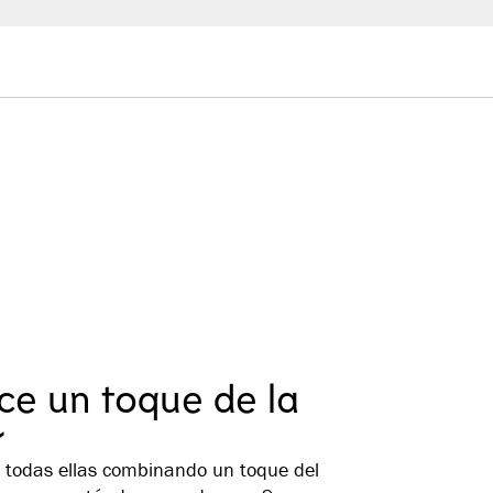
gunas habitaciones, la recepción, el salón y
n fácil acceso. No hay ascensor para el
ce un toque de la
r
, todas ellas combinando un toque del