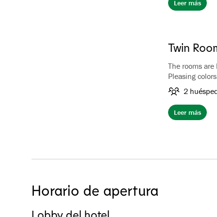
Leer más
Twin Roo
The rooms are
Pleasing color
Private bathroo
2 huéspe
Leer más
Horario de apertura
Lobby del hotel