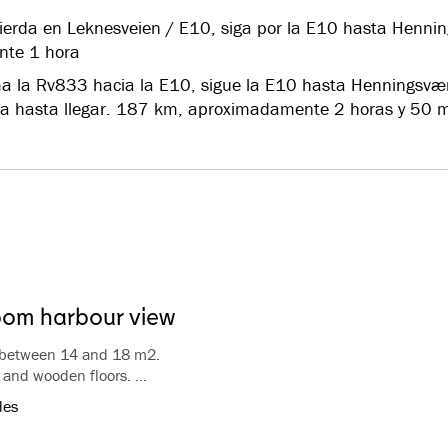
uierda en Leknesveien / E10, siga por la E10 hasta Henni
nte 1 hora
 la Rv833 hacia la E10, sigue la E10 hasta Henningsvær
era hasta llegar. 187 km, aproximadamente 2 horas y 50 m
oom harbour view
 between 14 and 18 m2.
s and wooden floors.
om and shower, free WiFi in all rooms.
des
he harbor and/or sea.