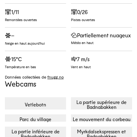
1/11
0/26
Remontées ouvertes
Pistes ouvertes
Partiellement nuageux
–
Météo en haut
Neige en haut aujourd'hui
15°C
7 m/s
Température en bas
Vent en haut
Données collectées de
fnugg.no
Webcams
La partie supérieure de
Vetlebotn
Badnabakken
Parc du village
Le mouvement du corbeau
La partie inférieure de
Myrkdalsekspressen et
Badnabakken
Badnabakken