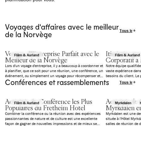
Voyages d'affaires avec le meilleur
Tous les art
de la Norvège
Voyage d'Entreprise Parfait avec le
Itinéraire p
Flåm & Aurland
Flåm & Aurland
Meilleur de la Norvège
Corporatif à
Lors d'un voyage d'entreprise, il y a beaucoup à coordonner et
Notre équipe qualifi
à planifier, que ce soit pour une réunion, une conférence, un
vaste expérience dan
événement, ou simplement un voyage pour récompenser et
besoins du client. Le
Conférences et rassemblements
rassembler les employés. Notre département MICE
collaboration avec un
Tous les art
professionnel excelle dans la personnalisation, et vous aurez
et mémorable à Flåm 
un interlocuteur unique à gérer tout au long, depuis la
2021.
planification jusqu'à la conclusion du voyage.
Activités de Conférence les Plus
Activités de
Flåm & Aurland
Myrkdalen
Populaires du Fretheim Hotel
Myrkdalen e
Combiner la conférence ou la réunion avec des expériences
Myrkdalen est une des
passionnantes de nature et de culture est une excellente
située à l'Hôtel Myrk
façon de gagner de nouvelles impressions et de mieux se
salles de réunion de d
connaître. Nous avons listé ici nos activités de teambuilding
pour les réunions, no
et de conférence les plus populaires dans la région de Flåm.
personne ne reste sur 
N'hésitez pas à nous contacter si vous souhaitez un devis pour
rassemble les collègue