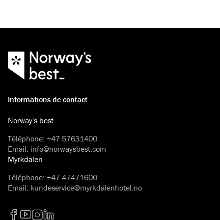
un forfait conférence avec activités, plus d'idées ou si vous
conférence qui convi
avez besoin d'aide pour organiser le programme.
Informations de contact
Norway's best
Téléphone
:
+47 57631400
Email
:
info@norwaysbest.com
Myrkdalen
Téléphone
:
+47 47471600
Email
:
kundeservice@myrkdalenhotel.no