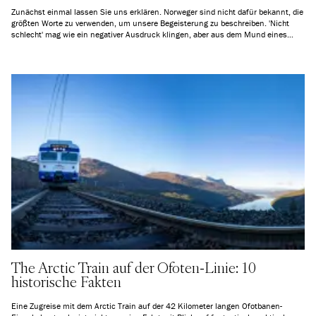
Zunächst einmal lassen Sie uns erklären. Norweger sind nicht dafür bekannt, die
größten Worte zu verwenden, um unsere Begeisterung zu beschreiben. 'Nicht
schlecht' mag wie ein negativer Ausdruck klingen, aber aus dem Mund eines
Norwegers bedeutet es meistens das genaue Gegenteil. Immer noch nicht sicher,
worüber wir sprechen? Hier sind 6 Erlebnisse in Norwegen, die genau das sind:
Nicht schlecht!
The Arctic Train auf der Ofoten-Linie: 10
historische Fakten
Eine Zugreise mit dem Arctic Train auf der 42 Kilometer langen Ofotbanen-