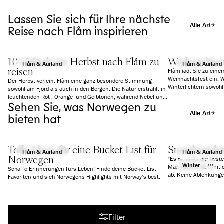
Lassen Sie sich für Ihre nächste
Alle Artikel
Reise nach Flåm inspirieren
10 Gründe im Herbst nach Flåm zu
Weihnachten 
Flåm & Aurland
Flåm & Aurland
reisen
Flåm lädt Sie zu ein
Weihnachtsfest ein. W
Der Herbst verleiht Flåm eine ganz besondere Stimmung –
Winterlichtern sowoh
sowohl am Fjord als auch in den Bergen. Die Natur erstrahlt in
die richtige Stimmung
leuchtenden Rot-, Orange- und Gelbtönen, während Nebel und
Aktivitäten und Speis
Sehen Sie, was Norwegen zu
tiefe Wolken eine fast schon mystische Atmosphäre schaffen.
Alle Artikel
Es ist ruhiger als im Sommer, aber mindestens genauso
bieten hat
beeindruckend. Wir zeigen Ihnen 10 gute Gründe, warum sich
ein Besuch in Flåm gerade jetzt besonders lohnt.
Tolle Ideen für eine Bucket List für
Snowboarden
Flåm & Aurland
Flåm & Aurland
Norwegen
"Es ist einer der best
Winter
Man kommt dort mit d
Schaffe Erinnerungen fürs Leben! Finde deine Bucket-List-
ab. Keine Ablenkungen
Favoriten und sieh Norwegens Highlights mit Norway’s best.
gehen." -Len Roald
Alle Artikel
Filter