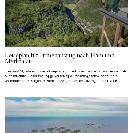
Reiseplan für Firmenausflug nach Flåm und
Myrkdalen
Flåm und Myrkdalen in das Reiseprogramm aufzunehmen, ist sowohl einfach als
auch attraktiv. Dieser zweitägige Vorschlag wurde maßgeschneidert für ein
Unternehmen in Bergen im Herbst 2021, mit Unterstützung unserer MICE-
Abteilung. Die Route kann für Ankünfte mit dem Zug von jedem Bahnhof entlang
der Bergenbahn angepasst werden, und wir können auch den Transport vom
Flughafen Bergen Flesland zum Bahnhof Bergen arrangieren, falls die Anreise per
Flugzeug erfolgt.