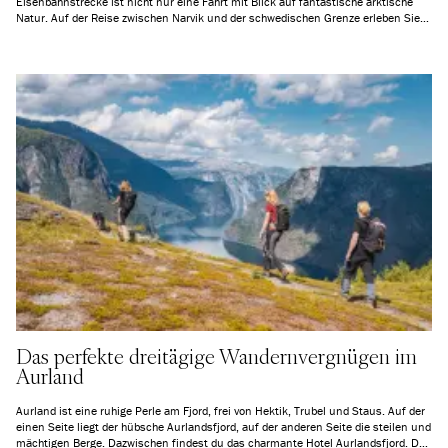
Eisenbahnstrecke ist nicht nur eine Fahrt mit Blick auf fantastische arktische
Natur. Auf der Reise zwischen Narvik und der schwedischen Grenze erleben Sie
auch industrielle Geschichte, Baugeschichte und nicht zuletzt die interessante
Kriegsgeschichte von Narvik. Lesen Sie weiter und erfahren Sie mehr über Ihre
Zugreise.
Das perfekte dreitägige Wandernvergnügen im
Aurland
Aurland ist eine ruhige Perle am Fjord, frei von Hektik, Trubel und Staus. Auf der
einen Seite liegt der hübsche Aurlandsfjord, auf der anderen Seite die steilen und
mächtigen Berge. Dazwischen findest du das charmante Hotel Aurlandsfjord. Der