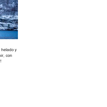
á helado y
ir, con
!