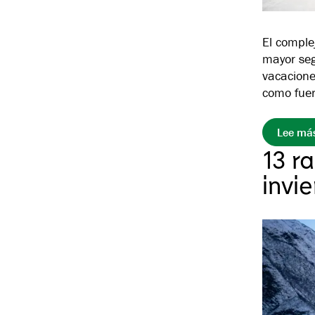
El comple
mayor seg
vacaciones
como fuer
Lee más
13 r
invi