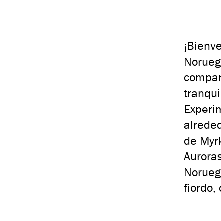
¡Bienve
Noruega
compara
tranqui
Experim
alrede
de Myrk
Auroras
Noruega
fiordo,