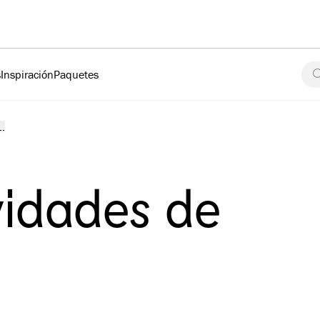
s
Inspiración
Paquetes
..
vidades de