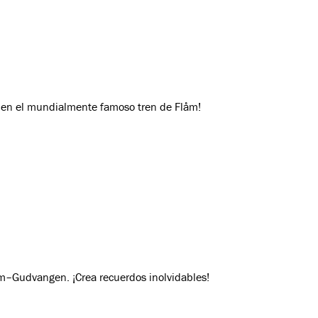
åm en el mundialmente famoso tren de Flåm!
åm–Gudvangen. ¡Crea recuerdos inolvidables!