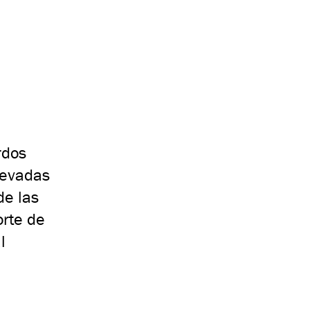
rdos
nevadas
de las
orte de
l