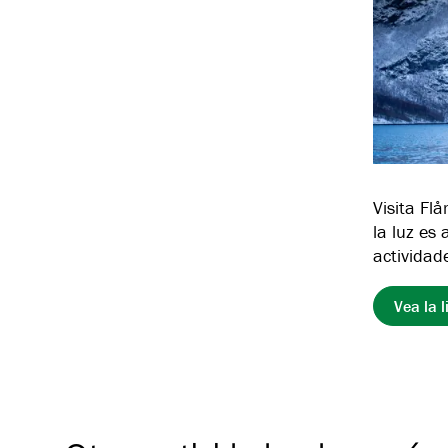
Visita Fl
la luz es
actividad
Vea la 