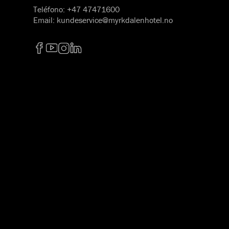
Teléfono
:
+47 47471600
Email
:
kundeservice@myrkdalenhotel.no
Facebook
YouTube
Instagram
LinkedIn