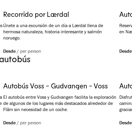
Recorrido por Lærdal
Aut
es
Únete a una excursión de un día a Lærdal llena de
Reserv
hermosa naturaleza, historia interesante y salmón
en Nær
noruego.
Desde
/
per person
Desde
 autobús
Autobús Voss - Gudvangen - Voss
Aut
a
El autobús entre Voss y Gudvangen facilita la exploración
Disfru
e
de algunos de los lugares más destacados alrededor de
camina
Flåm sin necesidad de un coche.
gracia
punto 
tomar 
Desde
/
per person
Desde