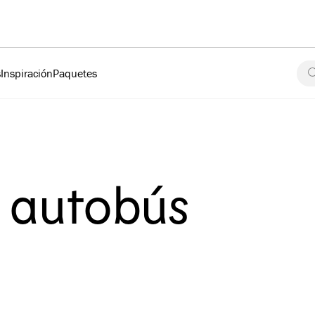
s
Inspiración
Paquetes
e autobús