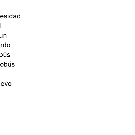
cesidad
l
 un
ordo
obús
tobús
uevo