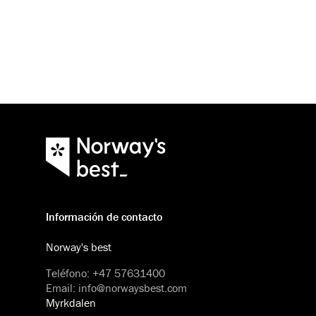
Información de contacto
Norway's best
Teléfono
:
+47 57631400
Email
:
info@norwaysbest.com
Myrkdalen