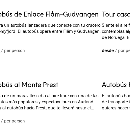
obús de Enlace Flåm-Gudvangen
Tour casc
a un autobús lanzadera que conecte con tu crucero
Siente el aire
øyfjord. El autobús opera entre Flåm y Gudvangen.
contemplas al
de Noruega. El
Hotel Stalheim
mágica vista d
/
per person
desde
/
por p
su majestuosi
obús al Monte Prest
Autobús h
ta de un maravilloso día al aire libre con una de las
El autobús hac
tas más populares y espectaculares en Aurland
de transporte f
s al autobús hacia Prest, que te llevará hasta el
quieres hacer
de inicio y te traerá de vuelta al finalizar. Puedes
Aurlandsdalen
el autobús desde Flåm o desde Aurland.
Aurland, Vass
/
per person