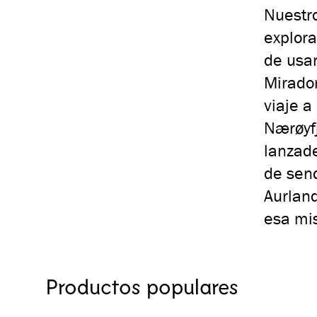
Nuestro
explora
de usar
Mirador
viaje a
Nærøyf
lanzade
de send
Aurlan
esa mi
Productos populares