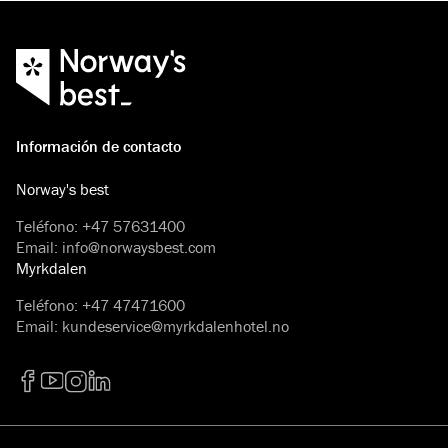
Información de contacto
Norway's best
Teléfono
:
+47 57631400
Email
:
info@norwaysbest.com
Myrkdalen
Teléfono
:
+47 47471600
Email
:
kundeservice@myrkdalenhotel.no
Facebook
YouTube
Instagram
LinkedIn