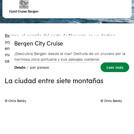
Fjord Cruise Bergen
Bergen, el corazón del oeste de Noruega, es un destino
imprescindible cuando se viaja por el país. Con sus calles
Bergen City Cruise
empedradas, casas de madera coloridas, la brisa salada del
¡Descubre Bergen desde el mar! Disfruta de un crucero por la
mar y un clima dramático, esta ciudad costera ofrece un
hermosa zona portuaria y sus paisajes costeros.
carácter y un encanto como ningún otro.
Desde
/
per person
Leer más
La ciudad entre siete montañas
© Chris Baldry
© Chris Baldry