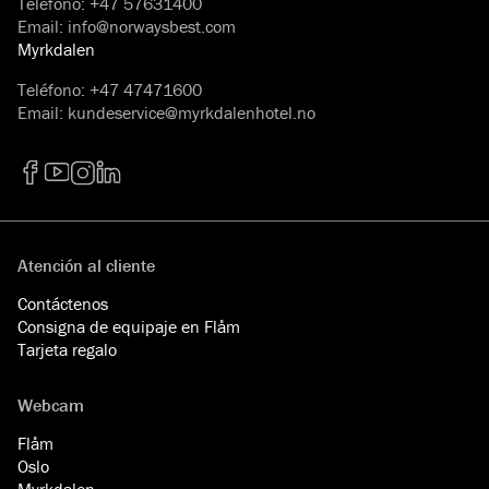
Teléfono
:
+47 57631400
Email
:
info@norwaysbest.com
Myrkdalen
Teléfono
:
+47 47471600
Email
:
kundeservice@myrkdalenhotel.no
Facebook
YouTube
Instagram
LinkedIn
Atención al cliente
Contáctenos
Consigna de equipaje en Flåm
Tarjeta regalo
Webcam
Flåm
Oslo
Myrkdalen