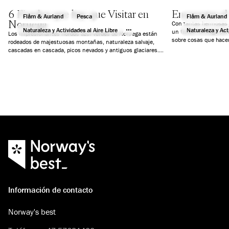
6 Fiordos que hay que Visitar en
Encuentra el 
Flåm & Aurland
Pesca
Flåm & Aurland
Noruega
Con tantas hermosas j
Naturaleza y Actividades al Aire Libre
Naturaleza y Acti
un fiordo noruego par
Los impresionantes fiordos azul-verdes de Noruega están
sobre cosas que hacer
rodeados de majestuosas montañas, naturaleza salvaje,
un día, actividades y
cascadas en cascada, picos nevados y antiguos glaciares.
simplemente paz y tra
Hemos seleccionado seis fiordos que te garantizarán unas
vacaciones inolvidables.
Información de contacto
Norway's best