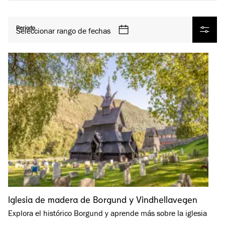
Todos los productos
Período
Seleccionar rango de fechas
Filtrar
Iglesia de madera de Borgund y Vindhellavegen
Explora el histórico Borgund y aprende más sobre la iglesia
…