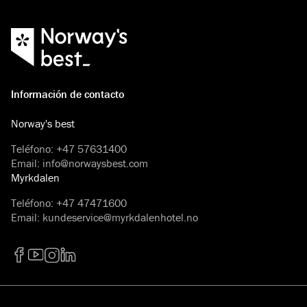
Información de contacto
Norway's best
Teléfono
:
+47 57631400
Email
:
info@norwaysbest.com
Myrkdalen
Teléfono
:
+47 47471600
Email
:
kundeservice@myrkdalenhotel.no
Facebook
YouTube
Instagram
LinkedIn