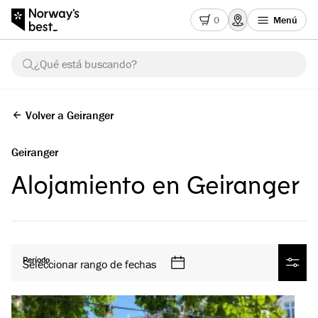
0
Menú
¿Qué está buscando?
Volver a Geiranger
Geiranger
Alojamiento en Geiranger
Todos los productos
Período
Seleccionar rango de fechas
Filtra