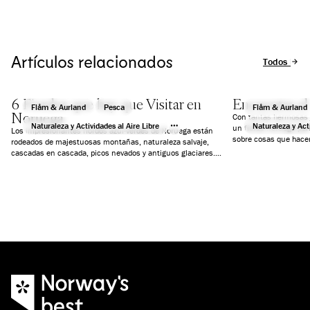
Flåm!
del segundo ferrocar
Artículos relacionados
Todos los a
6 Fiordos que hay que Visitar en
Encuentra el 
Flåm & Aurland
Pesca
Flåm & Aurland
Noruega
Con tantas hermosas j
Naturaleza y Actividades al Aire Libre
Naturaleza y Acti
un fiordo noruego par
Los impresionantes fiordos azul-verdes de Noruega están
sobre cosas que hacer
rodeados de majestuosas montañas, naturaleza salvaje,
un día, actividades y
cascadas en cascada, picos nevados y antiguos glaciares.
simplemente paz y tra
Hemos seleccionado seis fiordos que te garantizarán unas
vacaciones inolvidables.