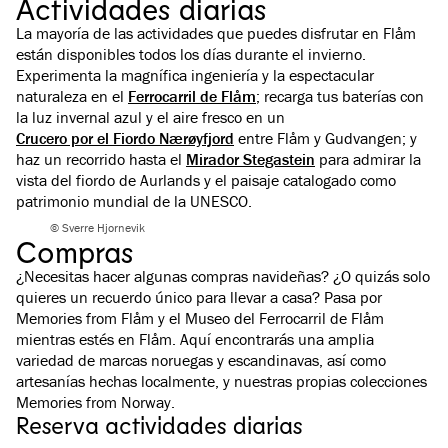
Actividades diarias
La mayoría de las actividades que puedes disfrutar en Flåm
están disponibles todos los días durante el invierno.
Experimenta la magnífica ingeniería y la espectacular
naturaleza en el
Ferrocarril de Flåm
; recarga tus baterías con
la luz invernal azul y el aire fresco en un
Crucero por el Fiordo Nærøyfjord
entre Flåm y Gudvangen; y
haz un recorrido hasta el
Mirador Stegastein
para admirar la
vista del fiordo de Aurlands y el paisaje catalogado como
patrimonio mundial de la UNESCO.
© Sverre Hjornevik
Compras
¿Necesitas hacer algunas compras navideñas? ¿O quizás solo
quieres un recuerdo único para llevar a casa? Pasa por
Memories from Flåm y el Museo del Ferrocarril de Flåm
mientras estés en Flåm. Aquí encontrarás una amplia
variedad de marcas noruegas y escandinavas, así como
artesanías hechas localmente, y nuestras propias colecciones
Flåm & Aurland
Flåm & Aurland
Memories from Norway.
El tren de Flåm – ida y vuelta
El Museo del Fer
Reserva actividades diarias
¡Únete a nosotros en un viaje por el salvaje valle
Visita El Museo del F
de Flåm en el mundialmente famoso tren de
descubre las histori