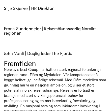
Silje Skjerve | HR Direktør
Frank Sundermeier | Reisemålsansvarlig Narvik-
regionen
John Vonli | Daglig leder The Fjords
Fremtiden
Norway’s best Group har hatt en sterk regional forankring i
regionen rundt Flåm og Myrkdalen. Vår kompetanse er å
bygge helhetlige, helårlige reisemål. Med Flåm-modellen som
grunnlag har vi en nasjonal ambisjon, og vi ser et stort
potensial i norsk reiselivsbransje. Reiseliv er fortsatt en
bransje med stort utviklingspotensial, behov for
profesjonalisering og en mer bærekraftig forvaltning og
utvikling. En nasjonal satsing som inkluderer involvering i
kvalitetsreisemål og -produkter over hele Norge er derfor et