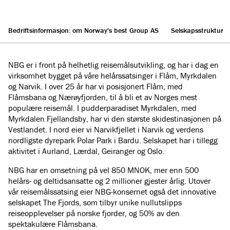
Bedriftsinformasjon: om Norway's best Group AS
Selskapsstruktur
NBG er i front på helhetlig reisemålsutvikling, og har i dag en
virksomhet bygget på våre helårssatsinger i Flåm, Myrkdalen
og Narvik. I over 25 år har vi posisjonert Flåm, med
Flåmsbana og Nærøyfjorden, til å bli et av Norges mest
populære reisemål. I pudderparadiset Myrkdalen, med
Myrkdalen Fjellandsby, har vi den største skidestinasjonen på
Vestlandet. I nord eier vi Narvikfjellet i Narvik og verdens
nordligste dyrepark Polar Park i Bardu. Selskapet har i tillegg
aktivitet i Aurland, Lærdal, Geiranger og Oslo.
NBG har en omsetning på vel 850 MNOK, mer enn 500
helårs- og deltidsansatte og 2 millioner gjester årlig. Utover
vår reisemålssatsing eier NBG-konsernet også det innovative
selskapet The Fjords, som tilbyr unike nullutslipps
reiseopplevelser på norske fjorder, og 50% av den
spektakulære Flåmsbana.