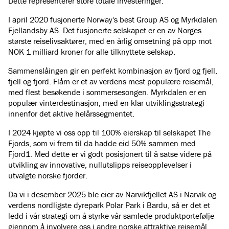
Dette representerer store totale investeringer.
I april 2020 fusjonerte Norway's best Group AS og Myrkdalen
Fjellandsby AS. Det fusjonerte selskapet er en av Norges
største reiselivsaktører, med en årlig omsetning på opp mot
NOK 1 milliard kroner for alle tilknyttete selskap.
Sammenslåingen gir en perfekt kombinasjon av fjord og fjell,
fjell og fjord. Flåm er et av verdens mest populære reisemål,
med flest besøkende i sommersesongen. Myrkdalen er en
populær vinterdestinasjon, med en klar utviklingsstrategi
innenfor det aktive helårssegmentet.
I 2024 kjøpte vi oss opp til 100% eierskap til selskapet The
Fjords, som vi frem til da hadde eid 50% sammen med
Fjord1. Med dette er vi godt posisjonert til å satse videre på
utvikling av innovative, nullutslipps reiseopplevelser i
utvalgte norske fjorder.
Da vi i desember 2025 ble eier av Narvikfjellet AS i Narvik og
verdens nordligste dyrepark Polar Park i Bardu, så er det et
ledd i vår strategi om å styrke vår samlede produktportefølje
gjennom å involvere oss i andre norske attraktive reisemål.