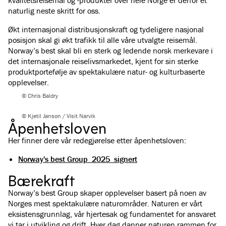
naturlig neste skritt for oss.
Økt internasjonal distribusjonskraft og tydeligere nasjonal
posisjon skal gi økt trafikk til alle våre utvalgte reisemål.
Norway’s best skal bli en sterk og ledende norsk merkevare i
det internasjonale reiselivsmarkedet, kjent for sin sterke
produktportefølje av spektakulære natur- og kulturbaserte
opplevelser.
© Chris Baldry
© Kjetil Janson / Visit Narvik
Åpenhetsloven
Her finner dere vår redegjørelse etter åpenhetsloven:
Norway's best Group_2025_signert
Bærekraft
Norway’s best Group skaper opplevelser basert på noen av
Norges mest spektakulære naturområder. Naturen er vårt
eksistensgrunnlag, vår hjertesak og fundamentet for ansvaret
vi tar i utvikling og drift. Hver dag danner naturen rammen for