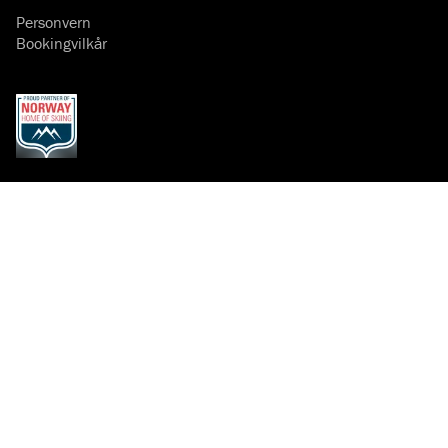
Personvern
Bookingvilkår