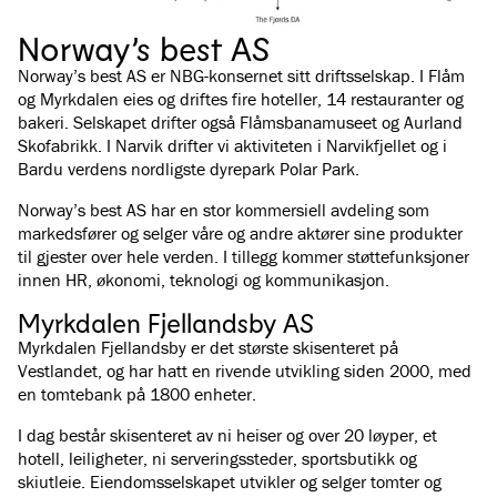
Norway’s best AS
Norway’s best AS er NBG-konsernet sitt driftsselskap. I Flåm
og Myrkdalen eies og driftes fire hoteller, 14 restauranter og
bakeri. Selskapet drifter også Flåmsbanamuseet og Aurland
Skofabrikk. I Narvik drifter vi aktiviteten i Narvikfjellet og i
Bardu verdens nordligste dyrepark Polar Park.
Norway’s best AS har en stor kommersiell avdeling som
markedsfører og selger våre og andre aktører sine produkter
til gjester over hele verden. I tillegg kommer støttefunksjoner
innen HR, økonomi, teknologi og kommunikasjon.
Myrkdalen Fjellandsby AS
Myrkdalen Fjellandsby er det største skisenteret på
Vestlandet, og har hatt en rivende utvikling siden 2000, med
en tomtebank på 1800 enheter.
I dag består skisenteret av ni heiser og over 20 løyper, et
hotell, leiligheter, ni serveringssteder, sportsbutikk og
skiutleie. Eiendomsselskapet utvikler og selger tomter og