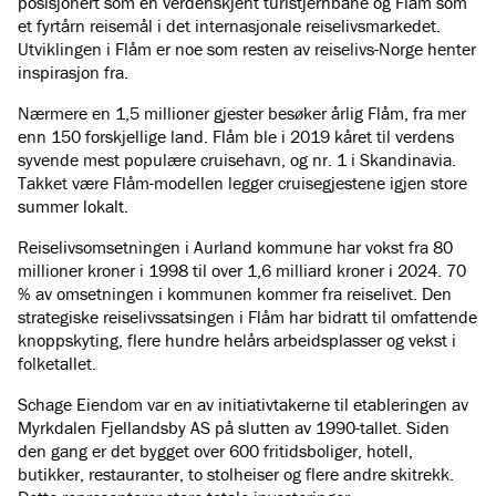
posisjonert som en verdenskjent turistjernbane og Flåm som
et fyrtårn reisemål i det internasjonale reiselivsmarkedet.
Utviklingen i Flåm er noe som resten av reiselivs-Norge henter
inspirasjon fra.
Nærmere en 1,5 millioner gjester besøker årlig Flåm, fra mer
enn 150 forskjellige land. Flåm ble i 2019 kåret til verdens
syvende mest populære cruisehavn, og nr. 1 i Skandinavia.
Takket være Flåm-modellen legger cruisegjestene igjen store
summer lokalt.
Reiselivsomsetningen i Aurland kommune har vokst fra 80
millioner kroner i 1998 til over 1,6 milliard kroner i 2024. 70
% av omsetningen i kommunen kommer fra reiselivet. Den
strategiske reiselivssatsingen i Flåm har bidratt til omfattende
knoppskyting, flere hundre helårs arbeidsplasser og vekst i
folketallet.
Schage Eiendom var en av initiativtakerne til etableringen av
Myrkdalen Fjellandsby AS på slutten av 1990-tallet. Siden
den gang er det bygget over 600 fritidsboliger, hotell,
butikker, restauranter, to stolheiser og flere andre skitrekk.