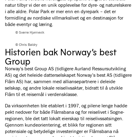
natur tilbyr vi der en unik opplevelse for dyre- og naturelskere
i alle aldre. Polar Park er mer enn en dyrepark – det er
formidling av nordiske villmarkslivet og en destinasjon for
både eventyr og læring.
© Sverre Hjørnevik
© Chris Baldry
Historien bak Norway’s best
Group
Norway's best Group AS (tidligere Aurland Ressursutvikling
AS) og det heleide datterselskapet Norway’s best AS (tidligere
Flåm AS) har, sammen med alliansepartnere i deleide
selskap, og andre lokale reiselivsaktør, bidratt til å utvikle
Flåm til et reisemål i verdensklasse.
Da virksomheten ble etablert i 1997, og pilene lenge hadde
pekt nedover for både Flåmsbana og for reiselivet i Sogne-
regionen, ble det tatt lokalt eierskap til reiselivssatsingen.
Gjennom kundeorientering, et blikk for regionen sitt
potensiale og betydelige investeringer er Flåmsbana nå