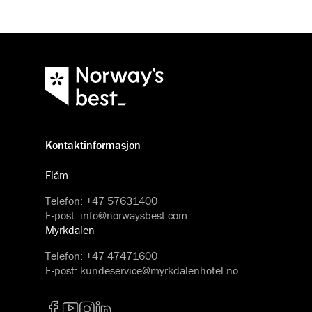
Kontaktinformasjon
Flåm
Telefon
:
+47 57631400
E-post
:
info@norwaysbest.com
Myrkdalen
Telefon
:
+47 47471600
E-post
:
kundeservice@myrkdalenhotel.no