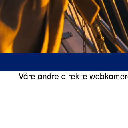
Våre andre direkte webkamer
Myrkdalen
Webcam & Forecast in Myrkdalen