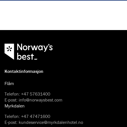
Kontaktinformasjon
Flåm
Telefon
:
+47 57631400
E-post
:
info@norwaysbest.com
Myrkdalen
Telefon
:
+47 47471600
E-post
:
kundeservice@myrkdalenhotel.no