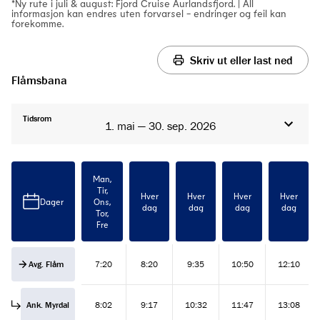
*Ny rute i juli & august: Fjord Cruise Aurlandsfjord. | All
informasjon kan endres uten forvarsel - endringer og feil kan
forekomme.
Skriv ut eller last ned
Flåmsbana
Tidsrom
1. mai — 30. sep. 2026
Man,
Tir,
Hver
Hver
Hver
Hver
Dager
Ons,
dag
dag
dag
dag
Tor,
Fre
Avg. Flåm
7:20
8:20
9:35
10:50
12:10
Ank. Myrdal
8:02
9:17
10:32
11:47
13:08