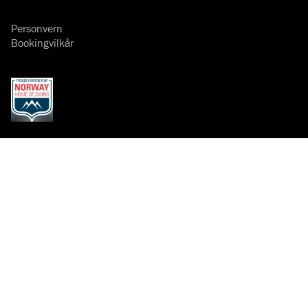
Personvern
Bookingvilkår