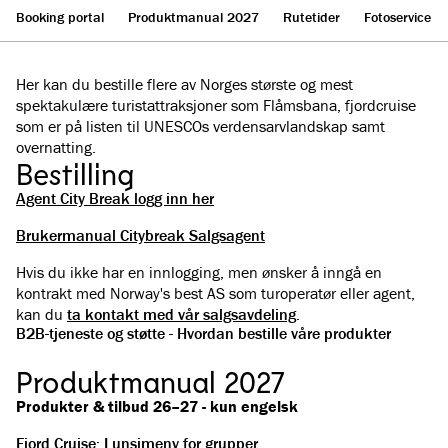
Booking portal
Produktmanual 2027
Rutetider
Fotoservice
Her kan du bestille flere av Norges største og mest
spektakulære turistattraksjoner som Flåmsbana, fjordcruise
som er på listen til UNESCOs verdensarvlandskap samt
overnatting.
Bestilling
Agent City Break logg inn her
Brukermanual Citybreak Salgsagent
Hvis du ikke har en innlogging, men ønsker å inngå en
kontrakt med Norway's best AS som turoperatør eller agent,
kan du
ta kontakt med vår salgsavdeling
.
B2B-tjeneste og støtte - Hvordan bestille våre produkter
Produktmanual 2027
Produkter & tilbud 26–27 - kun engelsk
Fjord Cruise: Lunsjmeny for grupper