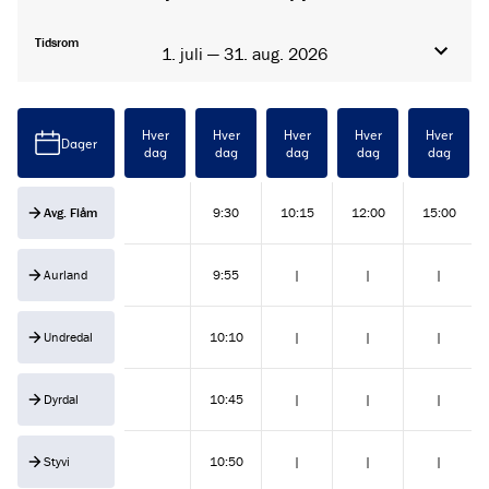
Tidsrom
1. juli — 31. aug. 2026
Hver
Hver
Hver
Hver
Hver
Dager
dag
dag
dag
dag
dag
Avg. Flåm
9:30
10:15
12:00
15:00
Aurland
9:55
|
|
|
Undredal
10:10
|
|
|
Dyrdal
10:45
|
|
|
Styvi
10:50
|
|
|