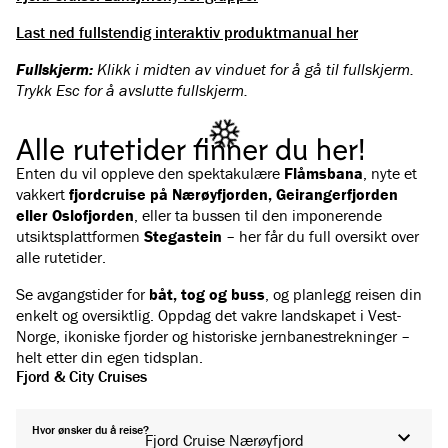
Last ned fullstendig interaktiv produktmanual her
Fullskjerm:
Klikk i midten av vinduet for å gå til fullskjerm.
Trykk Esc for å avslutte fullskjerm.
Alle rutetider finner du her!
Enten du vil oppleve den spektakulære
Flåmsbana
, nyte et
vakkert
fjordcruise på Nærøyfjorden, Geirangerfjorden
eller Oslofjorden
, eller ta bussen til den imponerende
utsiktsplattformen
Stegastein
– her får du full oversikt over
alle rutetider.
Se avgangstider for
båt, tog og buss
, og planlegg reisen din
enkelt og oversiktlig. Oppdag det vakre landskapet i Vest-
Norge, ikoniske fjorder og historiske jernbanestrekninger –
helt etter din egen tidsplan.
Fjord & City Cruises
Hvor ønsker du å reise?
Fjord Cruise Nærøyfjord