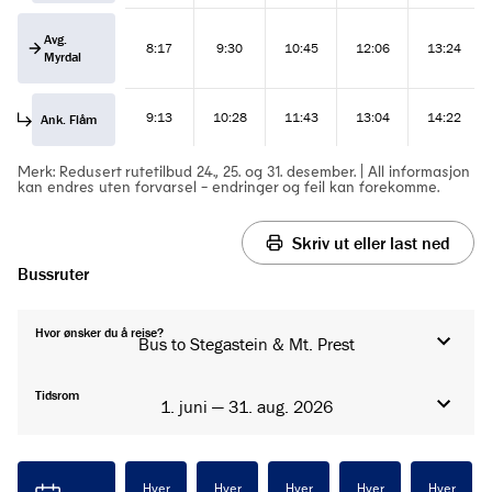
Avg.
8:17
9:30
10:45
12:06
13:24
Myrdal
9:13
10:28
11:43
13:04
14:22
Ank. Flåm
Merk: Redusert rutetilbud 24., 25. og 31. desember. | All informasjon
kan endres uten forvarsel - endringer og feil kan forekomme.
Skriv ut eller last ned
Bussruter
Hvor ønsker du å reise?
Bus to Stegastein & Mt. Prest
Tidsrom
1. juni — 31. aug. 2026
Hver
Hver
Hver
Hver
Hver