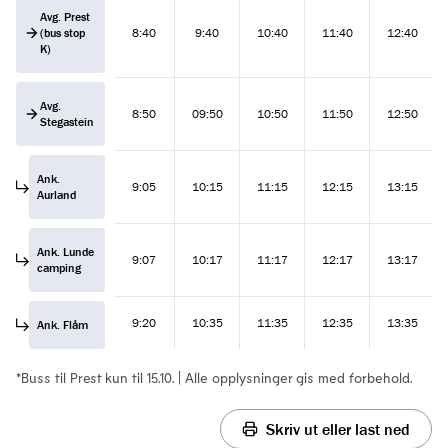
Avg. Prest
(bus stop
8:40
9:40
10:40
11:40
12:40
K)
Avg.
8:50
09:50
10:50
11:50
12:50
Stegastein
Ank.
9:05
10:15
11:15
12:15
13:15
Aurland
Ank. Lunde
9:07
10:17
11:17
12:17
13:17
camping
9:20
10:35
11:35
12:35
13:35
Ank. Flåm
*Buss til Prest kun til 15.10. | Alle opplysninger gis med forbehold.
Skriv ut eller last ned