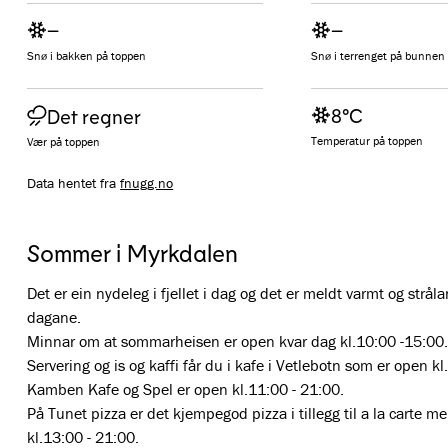
–
–
Snø i bakken på toppen
Snø i terrenget på bunnen
8°C
Det regner
Temperatur på toppen
Vær på toppen
Data hentet fra
fnugg.no
Sommer i Myrkdalen
Det er ein nydeleg i fjellet i dag og det er meldt varmt og strål
dagane. 

Minnar om at sommarheisen er open kvar dag kl.10:00 -15:00. 
Servering og is og kaffi får du i kafe i Vetlebotn som er open kl
Kamben Kafe og Spel er open kl.11:00 - 21:00.

På Tunet pizza er det kjempegod pizza i tillegg til a la carte m
kl.13:00 - 21:00.
