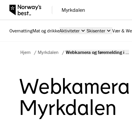
Myrkdalen
Overnatting
Mat og drikke
Aktiviteter
Skisenter
Vær & W
Hjem
/
Myrkdalen
/
Webkamera og føremelding i ...
Webkamera o
Myrkdalen