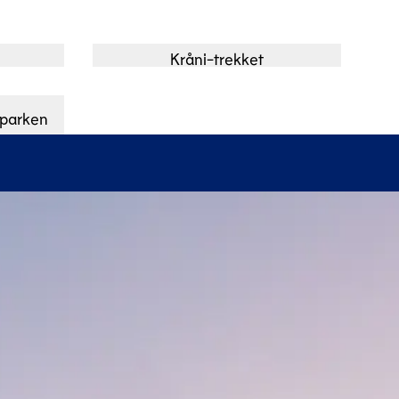
Kråni-trekket
eparken