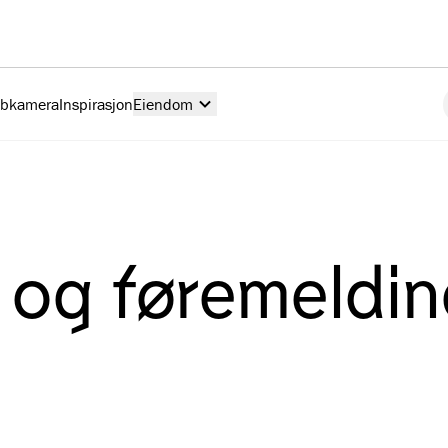
ebkamera
Inspirasjon
Eiendom
g føremelding