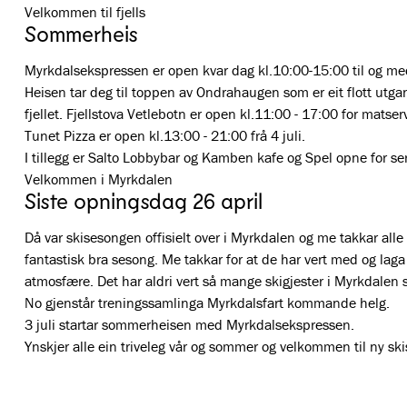
Velkommen til fjells
Sommerheis
Myrkdalsekspressen er open kvar dag kl.10:00-15:00 til og me
Heisen tar deg til toppen av Ondrahaugen som er eit flott utgan
fjellet. Fjellstova Vetlebotn er open kl.11:00 - 17:00 for matserve
Tunet Pizza er open kl.13:00 - 21:00 frå 4 juli.

I tillegg er Salto Lobbybar og Kamben kafe og Spel opne for ser
Siste opningsdag 26 april
Då var skisesongen offisielt over i Myrkdalen og me takkar alle v
fantastisk bra sesong. Me takkar for at de har vert med og laga
atmosfære. Det har aldri vert så mange skigjester i Myrkdalen
No gjenstår treningssamlinga Myrkdalsfart kommande helg.

3 juli startar sommerheisen med Myrkdalsekspressen.

Ynskjer alle ein triveleg vår og sommer og velkommen til ny ski