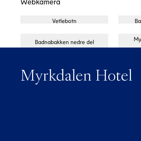
Webkamera
Vetlebotn
Ba
My
Badnabakken nedre del
Myrkdalen Hotel