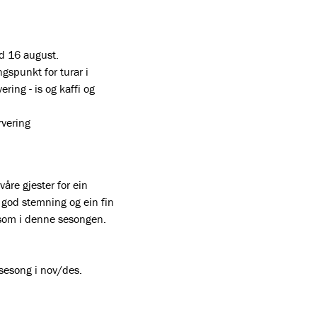
d 16 august.

gspunkt for turar i 
ring - is og kaffi og 
vering

åre gjester for ein 
 god stemning og ein fin 
 som i denne sesongen. 
sesong i nov/des.
