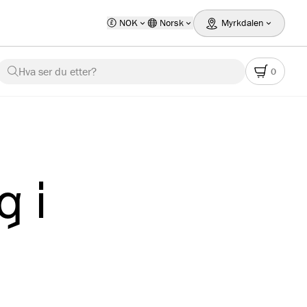
NOK
Norsk
Myrkdalen
Hva ser du etter?
0
 i