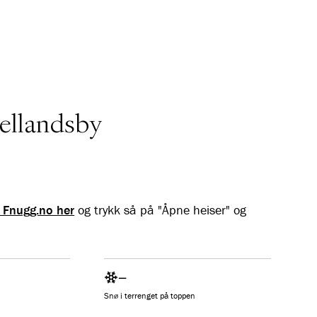
ellandsby
l Fnugg.no her
og trykk så på "Åpne heiser" og
–
Snø i terrenget på toppen