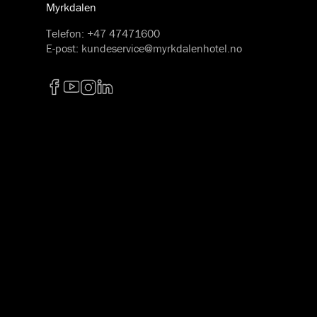
Myrkdalen
Telefon
:
+47 47471600
E-post
:
kundeservice@myrkdalenhotel.no
Facebook
YouTube
Instagram
LinkedIn