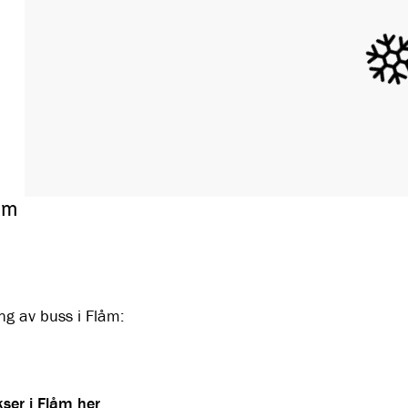
åm
ng av buss i Flåm:
ser i Flåm her
.