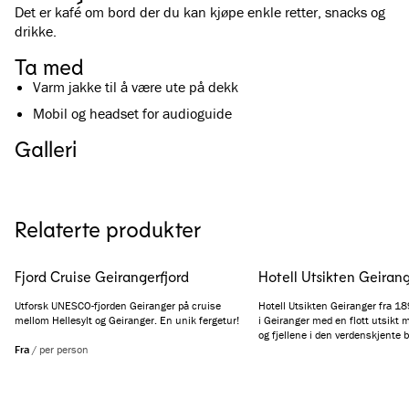
Det er kafé om bord der du kan kjøpe enkle retter, snacks og
drikke.
Ta med
Varm jakke til å være ute på dekk
Mobil og headset for audioguide
Galleri
Se alle bilder
(
5
)
Relaterte produkter
Fjord Cruise Geirangerfjord
Hotell Utsikten Geiran
Utforsk UNESCO-fjorden Geiranger på cruise
Hotell Utsikten Geiranger fra 189
mellom Hellesylt og Geiranger. En unik fergetur!
i Geiranger med en flott utsikt 
og fjellene i den verdenskjente 
Fra
/
per person
Sommerhotellet åpner i begynne
stenger i oktober, men åpner gje
ønsker å leie hotellet for firmaa
eller bryllup.