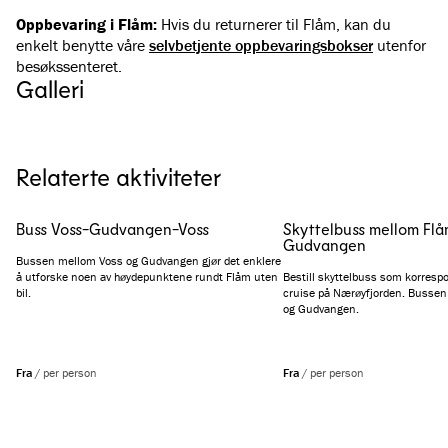
Oppbevaring i Flåm:
Hvis du returnerer til Flåm, kan du
enkelt benytte våre
selvbetjente oppbevaringsbokser
utenfor
besøkssenteret.
Galleri
Se alle bilder
(
4
)
Relaterte aktiviteter
Buss Voss-Gudvangen-Voss
Skyttelbuss mellom Flå
Gudvangen
Bussen mellom Voss og Gudvangen gjør det enklere
å utforske noen av høydepunktene rundt Flåm uten
Bestill skyttelbuss som korresp
bil.
cruise på Nærøyfjorden. Bussen
og Gudvangen.
Fra
/
per person
Fra
/
per person