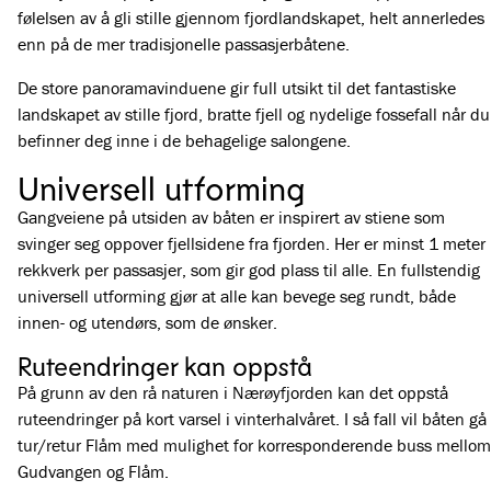
følelsen av å gli stille gjennom fjordlandskapet, helt annerledes
enn på de mer tradisjonelle passasjerbåtene.
De store panoramavinduene gir full utsikt til det fantastiske
landskapet av stille fjord, bratte fjell og nydelige fossefall når du
befinner deg inne i de behagelige salongene.
Universell utforming
Gangveiene på utsiden av båten er inspirert av stiene som
svinger seg oppover fjellsidene fra fjorden. Her er minst 1 meter
rekkverk per passasjer, som gir god plass til alle. En fullstendig
universell utforming gjør at alle kan bevege seg rundt, både
innen- og utendørs, som de ønsker.
Ruteendringer kan oppstå
På grunn av den rå naturen i Nærøyfjorden kan det oppstå
ruteendringer på kort varsel i vinterhalvåret. I så fall vil båten gå
tur/retur Flåm med mulighet for korresponderende buss mellom
Gudvangen og Flåm.