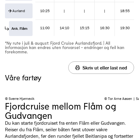
Aurland
10:25
|
|
|
18:55
11:00
14:10
15:15
16:30
19:30
Ank. Flåm
*Ny rute i juli & august: Fjord Cruise Aurlandsfjord. | All
informasjon kan endres uten forvarsel - endringer og feil kan
forekomme.
Skriv ut eller last ned
Våre fartøy
© Sverre Hjørnevik
© Tor Arne Aasen | S
Fjordcruise mellom Flåm og
Gudvangen
Du kan starte fjordcruiset fra enten Flåm eller Gudvangen.
Reiser du fra Flåm, seiler båten først utover vakre
Aurlandsfjorden, før den runder fjellet Beitlanipa og fortsetter