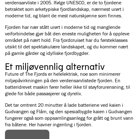
verdensarvliste i 2005. Ifølge UNESCO, er de to fjordene
betraktet som arketypiske fjordlandskap, nærmest urørt i
moderne tid, og blant de mest naturskjønne som finnes.
Fjorden har nær stått urørt i moderne tid og manglende
veiforbindelse gjør båt den eneste muligheten for å oppleve
området på nært hold. Fra fjordcruiset har du førsteklasses
utsikt til det spektakulære landskapet, og du kommer nært
på gamle gårder og idylliske fjordbygder.
Et miljøvennlig alternativ
Future of The Fjords er helelektrisk, noe som minimerer
miljøpåvirkningen på den verdensarvlistede fjorden. En
batteridrevet maskin fører heller ikke til støyforurensning, til
glede for både passasjerer og dyreliv.
Det tar omtrent 20 minutter å lade batteriene ved kaien i
Gudvangen og Flåm, og den spesialbygde kaien i Gudvangen
fungerer også som oppsamlingsanlegg for grått og brunt vann
fra båtene. Her havner ingenting i fjorden.