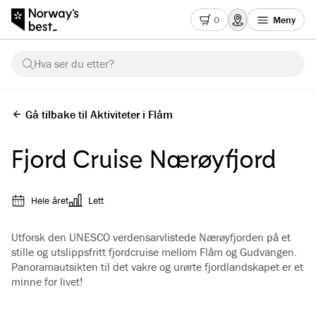
0
Meny
Hva ser du etter?
Gå tilbake til Aktiviteter i Flåm
Fjord Cruise Nærøyfjord
Hele året
Lett
Utforsk den UNESCO verdensarvlistede Nærøyfjorden på et
stille og utslippsfritt fjordcruise mellom Flåm og Gudvangen.
Panoramautsikten til det vakre og urørte fjordlandskapet er et
minne for livet!