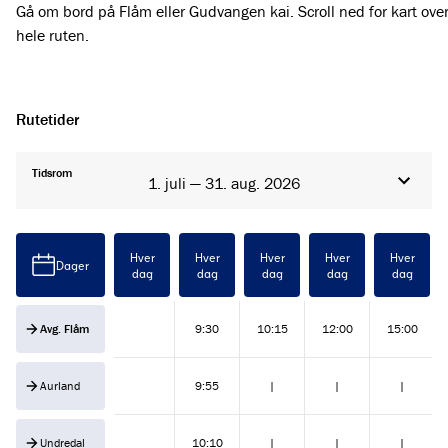
Gå om bord på Flåm eller Gudvangen kai. Scroll ned for kart ove
hele ruten.
Rutetider
Tidsrom
1. juli — 31. aug. 2026
Hver
Hver
Hver
Hver
Hver
Dager
dag
dag
dag
dag
dag
Avg. Flåm
9:30
10:15
12:00
15:00
Aurland
9:55
|
|
|
Undredal
10:10
|
|
|