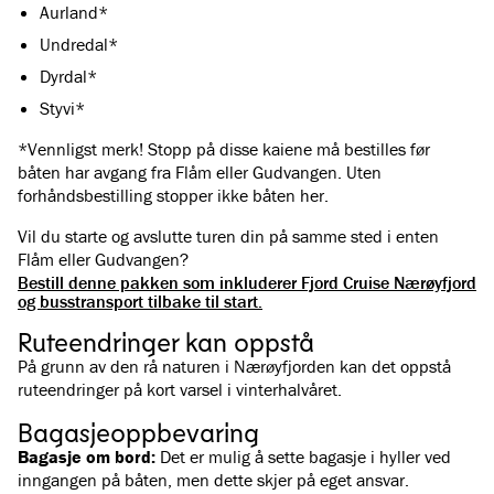
Aurland*
Undredal*
Dyrdal*
Styvi*
*Vennligst merk! Stopp på disse kaiene må bestilles før
båten har avgang fra Flåm eller Gudvangen. Uten
forhåndsbestilling stopper ikke båten her.
Vil du starte og avslutte turen din på samme sted i enten
Flåm eller Gudvangen?
Bestill denne pakken som inkluderer Fjord Cruise Nærøyfjord
og busstransport tilbake til start.
Ruteendringer kan oppstå
På grunn av den rå naturen i Nærøyfjorden kan det oppstå
ruteendringer på kort varsel i vinterhalvåret.
Bagasjeoppbevaring
Bagasje om bord:
Det er mulig å sette bagasje i hyller ved
inngangen på båten, men dette skjer på eget ansvar.