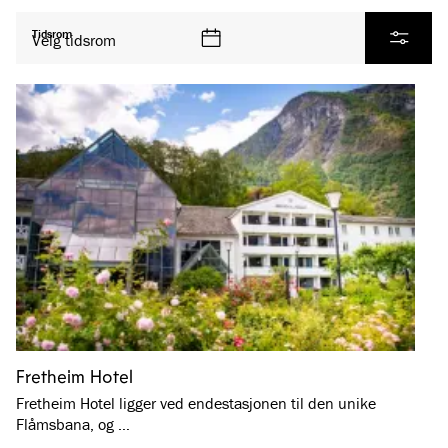
Se alle produkter
Tidsrom
Velg tidsrom
Filtrer
Fretheim Hotel
Fretheim Hotel ligger ved endestasjonen til den unike
Flåmsbana, og …