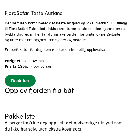
FjordSafari Taste Aurland
Denne turen kombinerer det beste av fjord og lokal matkultur. I tillegg
til FjordSafari Extended, inkluderer turen et stopp i den sjarmerende
bygda Undredal. Her får du smake på den berømte lokale geitosten
og lære mer om bygdas tradisjoner og historie.
En perfekt tur for deg som ønsker en helhetlig opplevelse.
Varighet
ca. 2t 45min
Pris
kr 1395,- / per person
Book her
Opplev fjorden fra båt
Se alle bilder
(
4
)
Pakkeliste
Vi sørger for å kle deg opp i alt det nødvendige utstyret som
du ikke har selv, uten ekstra kostnader.