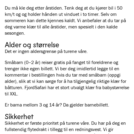
Du må kle deg etter årstiden. Tenk deg at du kjører bil i 50
km/t og og holder hånden ut vinduet i to timer. Selv om
sommeren kan dette kjennes kaldt. Vi anbefaler at du tar på
deg varme klær til alle årstider, men spesielt i den kalde
sesongen.
Alder og størrelse
Det er ingen aldersgrense på turene våre.
Småbarn (0–2 år) reiser gratis på fanget til foreldrene og
trenger ikke egen billett. Vi ber deg imidlertid legge til en
kommentar i bestillingen hvis du tar med småbarn (oppgi
alder), slik at vi kan sørge for å ha tilgjengelig riktige klær for
båtturen. FjordSafari har et stort utvalgt klær fra babystørrelse
til XXL.
Er barna mellom 3 og 14 år? Da gjelder barnebillett.
Sikkerhet
Sikkerhet er første prioritet på turene våre. Du har på deg en
fullstendig flytedrakt i tillegg til en redningsvest. Vi gir