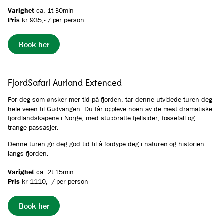
Varighet
ca.
1t 30min
Pris
kr 935,- / per person
Book her
FjordSafari Aurland Extended
For deg som ønsker mer tid på fjorden, tar denne utvidede turen deg
hele veien til Gudvangen. Du får oppleve noen av de mest dramatiske
fjordlandskapene i Norge, med stupbratte fjellsider, fossefall og
trange passasjer.
Denne turen gir deg god tid til å fordype deg i naturen og historien
langs fjorden.
Varighet
ca. 2t 15min
Pris
kr 1110,- / per person
Book her