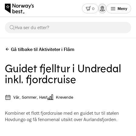
0
Meny
Hva ser du etter?
Gå tilbake til Aktiviteter i Flåm
Guidet fjelltur i Undredal
inkl. fjordcruise
Vår, Sommer, Høst
Krevende
Kombiner et flott fjordcruise med en guidet tur til stølen
Hovdungo og få fenomenal utsikt over Aurlandsfjorden.