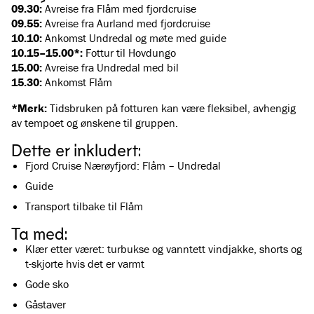
09.30:
Avreise fra Flåm med fjordcruise
09.55:
Avreise fra Aurland med fjordcruise
10.10:
Ankomst Undredal og møte med guide
10.15–15.00*:
Fottur til Hovdungo
15.00:
Avreise fra Undredal med bil
15.30:
Ankomst Flåm
*Merk:
Tidsbruken på fotturen kan være fleksibel, avhengig
av tempoet og ønskene til gruppen.
Dette er inkludert:
Fjord Cruise Nærøyfjord: Flåm – Undredal
Guide
Transport tilbake til Flåm
Ta med:
Klær etter været: turbukse og vanntett vindjakke, shorts og
t-skjorte hvis det er varmt
Gode sko
Gåstaver