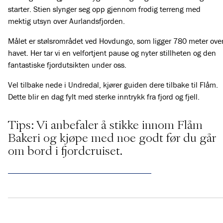
starter. Stien slynger seg opp gjennom frodig terreng med
mektig utsyn over Aurlandsfjorden.
Målet er stølsrområdet ved Hovdungo, som ligger 780 meter ove
havet. Her tar vi en velfortjent pause og nyter stillheten og den
fantastiske fjordutsikten under oss.
Vel tilbake nede i Undredal, kjører guiden dere tilbake til Flåm.
Dette blir en dag fylt med sterke inntrykk fra fjord og fjell.
Tips: Vi anbefaler å stikke innom Flåm
Bakeri og kjøpe med noe godt før du går
om bord i fjordcruiset.