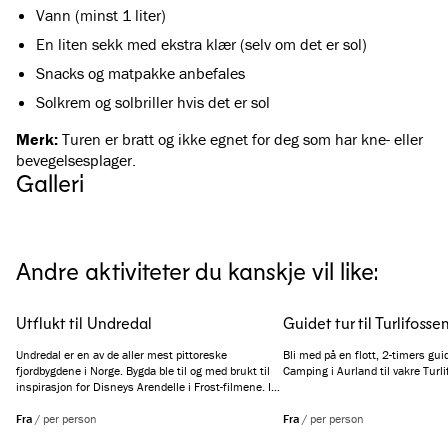
Vann (minst 1 liter)
En liten sekk med ekstra klær (selv om det er sol)
Snacks og matpakke anbefales
Solkrem og solbriller hvis det er sol
Merk:
Turen er bratt og ikke egnet for deg som har kne- eller
bevegelsesplager.
Galleri
Se alle bilder
(
5
)
Andre aktiviteter du kanskje vil like:
Utflukt til Undredal
Guidet tur til Turlifosse
Undredal er en av de aller mest pittoreske
Bli med på en flott, 2-timers gui
fjordbygdene i Norge. Bygda ble til og med brukt til
Camping i Aurland til vakre Turl
inspirasjon for Disneys Arendelle i Frost-filmene. I
tillegg er den lille bygda internasjonalt kjent for
geitosten sin. Opplev Undredal på en av våre 3-
Fra
/
per person
Fra
/
per person
timers tur fra Flåm.