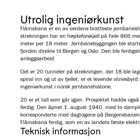
Utrolig ingeniørkunst
Flåmsbana er en av verdens bratteste jernbanes
strekningen har en høydeforskjell på hele 866 met
meter per 18 meter. Jernbanebyggingen ble startet
fjorden direkte til Bergen og Oslo. Den ble ferdigs
anleggsarbeid.
Det er 20 tunneler på strekningen, der 18 ble la
spiral inn og ut av fjellet, er et levende vitnesby
ingeniørkunst i norsk jernbanehistorie.
20 er et tall som går igjen. Prosjektet hadde også
ferdig. Den åpnet 1. august 1940, med to damplo
korresponderte med dagtogene på Bergensbanen. I
Flåmsbana ferdig, som en av landets første elektr
Teknisk informasjon