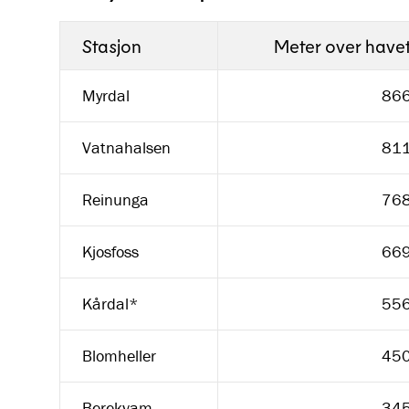
Stasjon
Meter over have
Myrdal
86
Vatnahalsen
81
Reinunga
76
Kjosfoss
66
Kårdal*
55
Blomheller
45
Berekvam
34