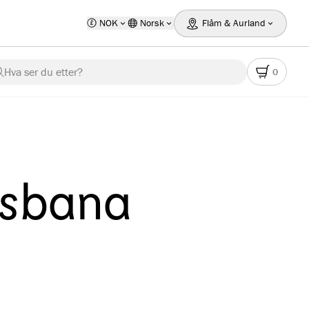
NOK
Norsk
Flåm & Aurland
Hva ser du etter?
0
msbana