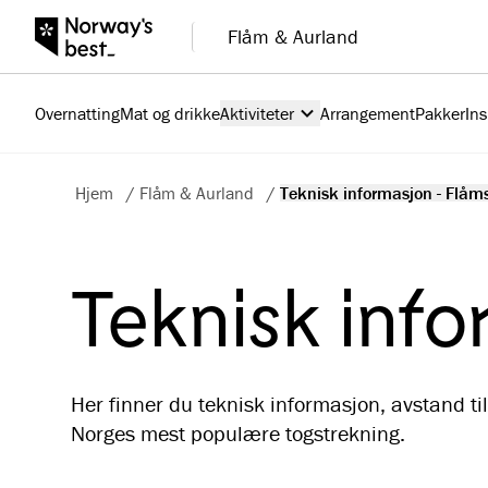
Flåm & Aurland
Overnatting
Mat og drikke
Aktiviteter
Arrangement
Pakker
Ins
Hjem
/
Flåm & Aurland
/
Teknisk informasjon - Flåms
Teknisk inf
Her finner du teknisk informasjon, avstand t
Norges mest populære togstrekning.