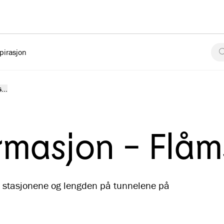
pirasjon
...
ormasjon - Flå
il stasjonene og lengden på tunnelene på