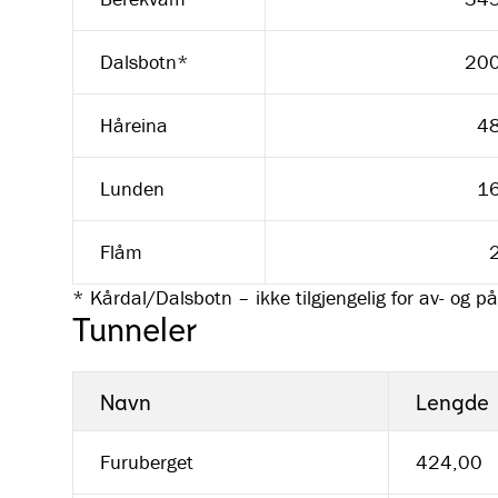
Dalsbotn*
20
Håreina
4
Lunden
1
Flåm
* Kårdal/Dalsbotn – ikke tilgjengelig for av- og på
Tunneler
Navn
Lengde
Furuberget
424,00