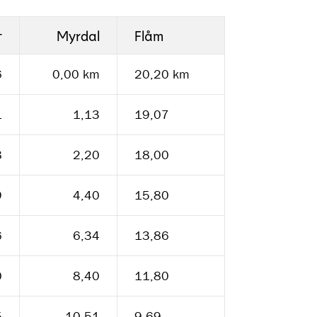
t
Myrdal
Flåm
6
0,00 km
20,20 km
1
1,13
19,07
8
2,20
18,00
9
4,40
15,80
6
6,34
13,86
0
8,40
11,80
5
10,51
9,69