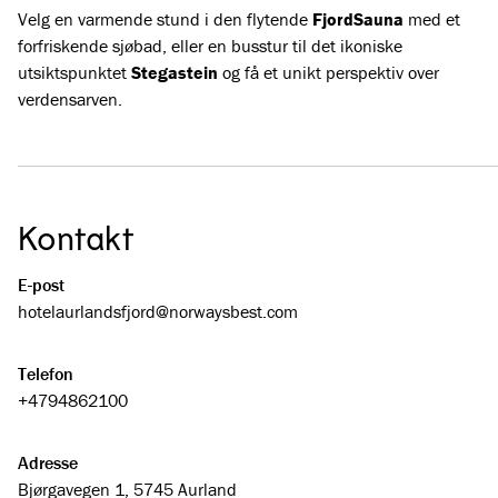
Velg en varmende stund i den flytende
FjordSauna
med et
forfriskende sjøbad, eller en busstur til det ikoniske
utsiktspunktet
Stegastein
og få et unikt perspektiv over
verdensarven.
Kontakt
E-post
hotelaurlandsfjord@­norwaysbest.com
Telefon
+4794862100
Adresse
Bjørgavegen 1, 5745 Aurland