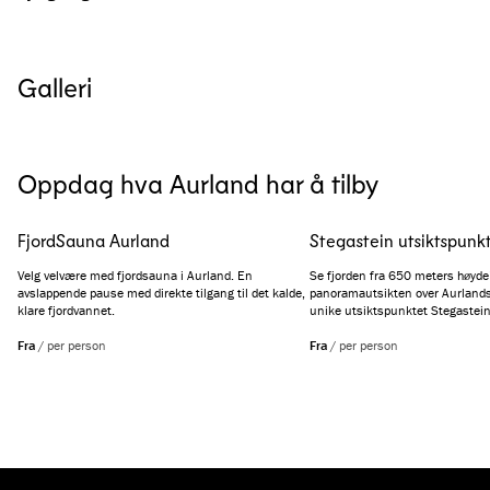
Galleri
Se alle bilder
(
4
)
Oppdag hva Aurland har å tilby
FjordSauna Aurland
Stegastein utsiktspunk
Velg velvære med fjordsauna i Aurland. En
Se fjorden fra 650 meters høyde
avslappende pause med direkte tilgang til det kalde,
panoramautsikten over Aurlandsf
klare fjordvannet.
unike utsiktspunktet Stegastein
Fra
/
per person
Fra
/
per person