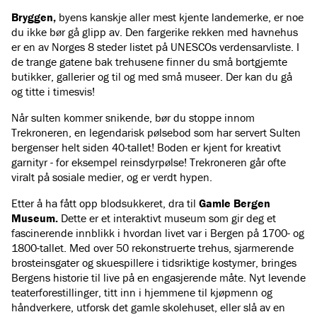
Bryggen,
byens kanskje aller mest kjente landemerke, er noe
du ikke bør gå glipp av. Den fargerike rekken med havnehus
er en av Norges 8 steder listet på UNESCOs verdensarvliste. I
de trange gatene bak trehusene finner du små bortgjemte
butikker, gallerier og til og med små museer. Der kan du gå
og titte i timesvis!
Når sulten kommer snikende, bør du stoppe innom
Trekroneren, en legendarisk pølsebod som har servert Sulten
bergenser helt siden 40-tallet! Boden er kjent for kreativt
garnityr - for eksempel reinsdyrpølse! Trekroneren går ofte
viralt på sosiale medier, og er verdt hypen.
Etter å ha fått opp blodsukkeret, dra til
Gamle Bergen
Museum.
Dette er et interaktivt museum som gir deg et
fascinerende innblikk i hvordan livet var i Bergen på 1700- og
1800-tallet. Med over 50 rekonstruerte trehus, sjarmerende
brosteinsgater og skuespillere i tidsriktige kostymer, bringes
Bergens historie til live på en engasjerende måte. Nyt levende
teaterforestillinger, titt inn i hjemmene til kjøpmenn og
håndverkere, utforsk det gamle skolehuset, eller slå av en