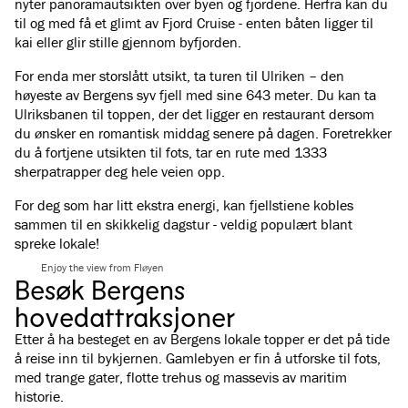
nyter panoramautsikten over byen og fjordene. Herfra kan du
til og med få et glimt av Fjord Cruise - enten båten ligger til
kai eller glir stille gjennom byfjorden.
For enda mer storslått utsikt, ta turen til Ulriken – den
høyeste av Bergens syv fjell med sine 643 meter. Du kan ta
Ulriksbanen til toppen, der det ligger en restaurant dersom
du ønsker en romantisk middag senere på dagen. Foretrekker
du å fortjene utsikten til fots, tar en rute med 1333
sherpatrapper deg hele veien opp.
For deg som har litt ekstra energi, kan fjellstiene kobles
sammen til en skikkelig dagstur - veldig populært blant
spreke lokale!
Enjoy the view from Fløyen
Besøk Bergens
hovedattraksjoner
Etter å ha besteget en av Bergens lokale topper er det på tide
å reise inn til bykjernen. Gamlebyen er fin å utforske til fots,
med trange gater, flotte trehus og massevis av maritim
historie.