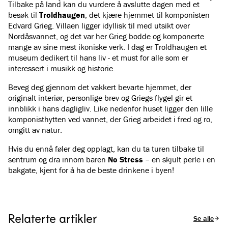
Tilbake på land kan du vurdere å avslutte dagen med et
besøk til
Troldhaugen
, det kjære hjemmet til komponisten
Edvard Grieg. Villaen ligger idyllisk til med utsikt over
Nordåsvannet, og det var her Grieg bodde og komponerte
mange av sine mest ikoniske verk. I dag er Troldhaugen et
museum dedikert til hans liv - et must for alle som er
interessert i musikk og historie.
Beveg deg gjennom det vakkert bevarte hjemmet, der
originalt interiør, personlige brev og Griegs flygel gir et
innblikk i hans dagligliv. Like nedenfor huset ligger den lille
komponisthytten ved vannet, der Grieg arbeidet i fred og ro,
omgitt av natur.
Hvis du ennå føler deg opplagt, kan du ta turen tilbake til
sentrum og dra innom baren
No Stress
– en skjult perle i en
bakgate, kjent for å ha de beste drinkene i byen!
Relaterte artikler
Se alle arti