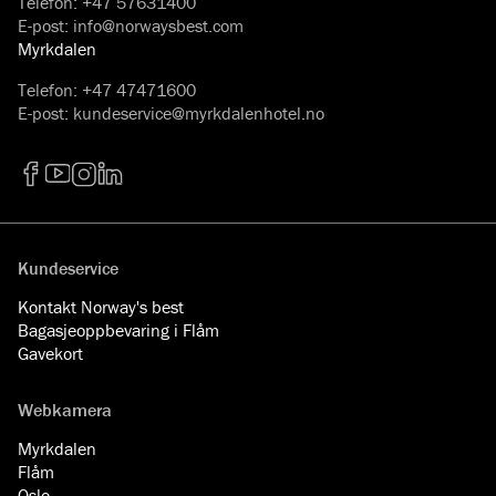
Telefon
:
+47 57631400
E-post
:
info@norwaysbest.com
Myrkdalen
Telefon
:
+47 47471600
E-post
:
kundeservice@myrkdalenhotel.no
Facebook
YouTube
Instagram
LinkedIn
Kundeservice
Kontakt Norway's best
Bagasjeoppbevaring i Flåm
Gavekort
Webkamera
Myrkdalen
Flåm
Oslo