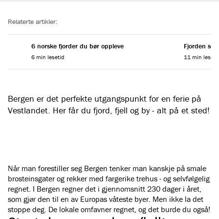
Reading progress
Relaterte artikler:
6 norske fjorder du bør oppleve
Fjorden som
6 min lesetid
11 min leseti
Bergen er det perfekte utgangspunkt for en ferie på
Vestlandet. Her får du fjord, fjell og by - alt på et sted!
Når man forestiller seg Bergen tenker man kanskje på smale
brosteinsgater og rekker med fargerike trehus - og selvfølgelig
regnet. I Bergen regner det i gjennomsnitt 230 dager i året,
som gjør den til en av Europas våteste byer. Men ikke la det
stoppe deg. De lokale omfavner regnet, og det burde du også!