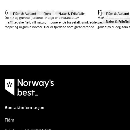
6 norske fjorder du bør oppleve
Fjorden som 
Flåm & Aurland
Fiske
Natur & Friluftsliv
Flåm & Aurland
De blå og grønne fjordene i Norge er omkranset av
Med så mange nydelige
Natur & Friluftsl
majestetiske fjell, vill natur, imponerende fossefall, snøkledde
garantert en norsk fjo
topper og urgamle isbreer. Her er fjordene som garanterer deg
gode tips til deg som s
en fantastisk ferieopplevelse.
reise på dagscruise, e
Kontaktinformasjon
Flåm