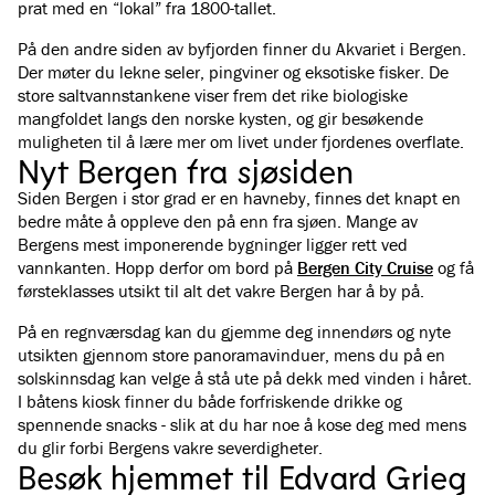
prat med en “lokal” fra 1800-tallet.
På den andre siden av byfjorden finner du Akvariet i Bergen.
Der møter du lekne seler, pingviner og eksotiske fisker. De
store saltvannstankene viser frem det rike biologiske
mangfoldet langs den norske kysten, og gir besøkende
muligheten til å lære mer om livet under fjordenes overflate.
Nyt Bergen fra sjøsiden
Siden Bergen i stor grad er en havneby, finnes det knapt en
bedre måte å oppleve den på enn fra sjøen. Mange av
Bergens mest imponerende bygninger ligger rett ved
vannkanten. Hopp derfor om bord på
Bergen City Cruise
og få
førsteklasses utsikt til alt det vakre Bergen har å by på.
På en regnværsdag kan du gjemme deg innendørs og nyte
utsikten gjennom store panoramavinduer, mens du på en
solskinnsdag kan velge å stå ute på dekk med vinden i håret.
I båtens kiosk finner du både forfriskende drikke og
spennende snacks - slik at du har noe å kose deg med mens
du glir forbi Bergens vakre severdigheter.
Besøk hjemmet til Edvard Grieg