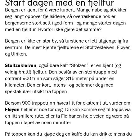
Start dagen med en fjelltur
Bergen er kjent for å være kupert. Mange nabolag strekker
seg langt oppover fjellsidene, så overraskende nok er
bergenserne stort sett i god form - og mange starter dagen
med en fjelltur. Hvorfor ikke gjøre det samme?
Bergen er ikke en stor by, så turstiene er lett tilgjengelig fra
sentrum. De mest kjente fjellturene er Stoltzekleiven, Fløyen
og Ulriken.
Stoltzekleiven
, også bare kalt “Stolzen”, er en kjent (og
veldig bratt!) fjelltur. Den består av en steintrapp med
omtrent 900 trinn som stiger 315 meter på under én
kilometer. Den er kort, intens - og belønner deg med
spektakulær utsikt fra toppen.
Dersom 900 trappetrinn høres litt for ekstremt ut, vurder om
Fløyen
heller er noe for deg. Du kan komme seg til topps via
en litt snillere rute, eller ta Fløibanen hele veien og være på
toppen i løpet av noen minutter.
På toppen kan du kjøpe deg en kaffe du kan drikke mens du